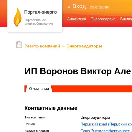
Вход
Регистрация
Аналитика
Энергосервис
Библи
Реестр компаний →
Энергоаудиторы
ИП Воронов Виктор Але
О компании
Контактные данные
Энергоаудиторы
Тип компании
Пермский край (Пермский кр
Регион
Союз Энергоэффективность
Входит в состав