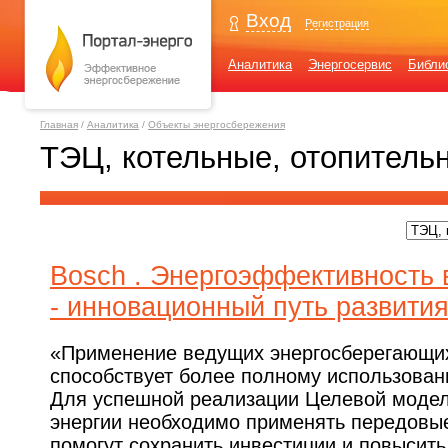
Вход
Регистрация
Аналитика
Энергосервис
Библи
Главная
/
Аналитика
/
Объекты энергосбережения
ТЭЦ, котельные, отопитель
Bosch . Энергоэффективность 
- инновационный путь развити
«Применение ведущих энергосберегающих
способствует более полному использован
Для успешной реализации Целевой модел
энергии необходимо применять передовые
помогут сохранить инвестиции и повысит