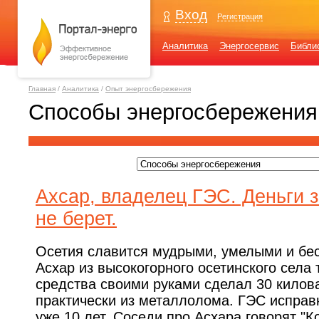
Вход
Регистрация
Аналитика
Энергосервис
Библи
Главная
/
Аналитика
/
Опыт энергосбережения
Способы энергосбережения
Ахсар, владелец ГЭС. Деньги з
не берет.
Осетия славится мудрыми, умелыми и бе
Асхар из высокогорного осетинского села
средства своими руками сделал 30 кило
практически из металлолома. ГЭС исправ
уже 10 лет. Соседи про Асхара говорят "К