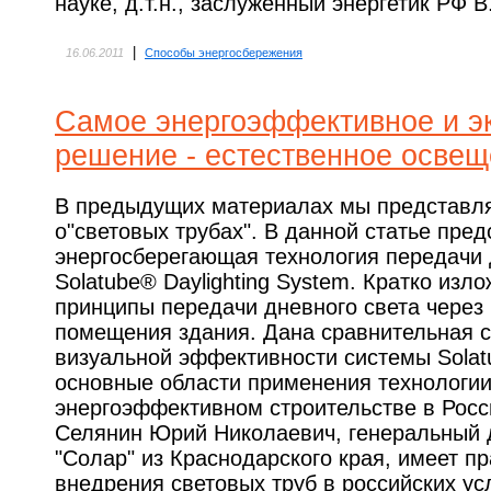
науке, д.т.н., заслуженный энергетик РФ В
|
16.06.2011
Способы энергосбережения
Самое энергоэффективное и э
решение - естественное осве
В предыдущих материалах мы представ
о"световых трубах". В данной статье пре
энергосберегающая технология передачи 
Solatube® Daylighting System. Кратко изл
принципы передачи дневного света через
помещения здания. Дана сравнительная с
визуальной эффективности системы Sola
основные области применения технологии
энергоэффективном строительстве в Росси
Селянин Юрий Николаевич, генеральный 
"Солар" из Краснодарского края, имеет п
внедрения световых труб в российских ус