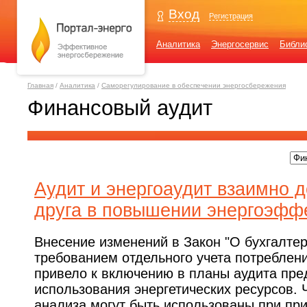
Вход
Регистрация
Аналитика
Энергосервис
Библи
Главная
/
Аналитика
/
Саморегулирование в обеспечении энергосбережения
Финансовый аудит
Аудит и энергоаудит взаимно 
друга в повышении энергоэфф
Внесение изменений в Закон "О бухгалтер
требованием отдельного учета потреблен
привело к включению в планы аудита пре
использования энергетических ресурсов. 
анализа могут быть использованы при пр