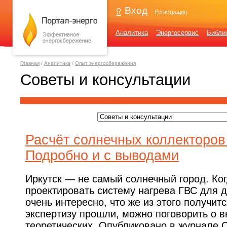
Вход
Регистрация
Аналитика
Энергосервис
Библи
Главная
/
Аналитика
/
Опыт энергосбережения
Советы и консультации
Расчёт солнечных коллекторов
Подробно и с выводами
Иркутск — не самый солнечный город. Ко
проектировать систему нагрева ГВС для д
очень интересно, что же из этого получит
экспертизу прошли, можно поговорить о 
теоретических. Опубликовано в журнале 