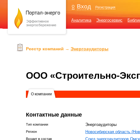
Вход
Регистрация
Аналитика
Энергосервис
Библи
Реестр компаний →
Энергоаудиторы
ООО «Строительно-Эксп
О компании
Контактные данные
Энергоаудиторы
Тип компании
Новосибирская область (Нов
Регион
Союз энергоаудиторов Омск
Входит в состав