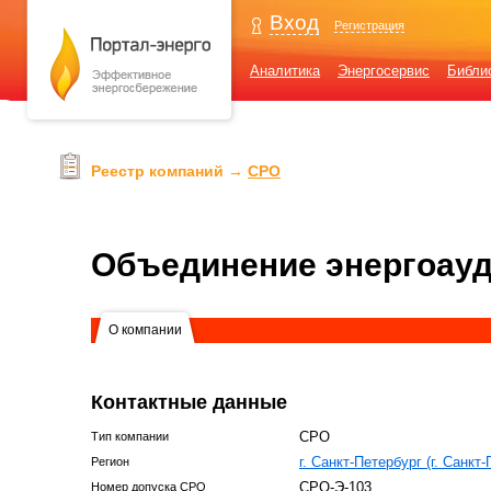
Вход
Регистрация
Аналитика
Энергосервис
Библи
Реестр компаний →
СРО
Объединение энергоауд
О компании
Контактные данные
СРО
Тип компании
г. Санкт-Петербург (г. Санкт
Регион
СРО-Э-103
Номер допуска СРО