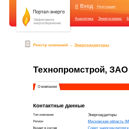
Вход
Регистрация
Аналитика
Энергосервис
Б
Реестр компаний →
Энергоаудиторы
Технопромстрой, ЗАО
О компании
Контактные данные
Энергоаудиторы
Тип компании
Московская область (М
Регион
Совет энергоаудиторс
Входит в состав