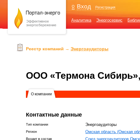
Вход
Регистрация
Аналитика
Энергосервис
Библи
Реестр компаний →
Энергоаудиторы
ООО «Термона Сибирь»
О компании
Контактные данные
Энергоаудиторы
Тип компании
Омская область (Омская обл
Регион
Союз энергоаудиторов Омск
Входит в состав