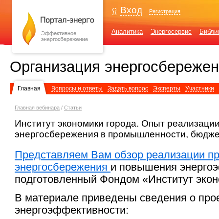
Вход
Регистрация
Аналитика
Энергосервис
Библи
Организация энергосбереже
Главная
Вопросы и ответы
Задать вопрос
Эксперты
Участники
Главная вебинара
/
Статьи
Институт экономики города. Опыт реализации
энергосбережения в промышленности, бюдже
Представляем Вам обзор реализации пр
энергосбережения
и повышения энергоэ
подготовленный Фондом «Институт экон
В материале приведены сведения о про
энергоэффективности: