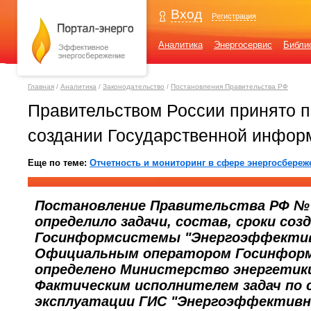
Вход
Регистрация
Аналитика
Энергосервис
Библи
Главная
/
Аналитика
/
Законодательство
/
Постановления Правительства РФ
Правительством России принято п
создании Государственной инфор
Еще по теме:
Отчетность и мониторинг в сфере энергосбереж
Постановление Правительства РФ № 3
определило задачи, состав, сроки соз
Госинформсистемы "Энергоэффекти
Официальным оператором Госинформ
определено Министерство энергетик
Фактическим исполнителем задач по 
эксплуатации ГИС "Энергоэффективн