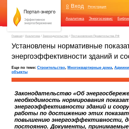
Вход
Регистрация
Аналитика
Энергосервис
Библи
Главная
/
Аналитика
/
Законодательство
/
Постановления Правительства РФ
Установлены нормативные показа
энергоэффективности зданий и со
Еще по теме:
Строительство
,
Многоквартирные дома
,
Админи
объекты
Законодательство «Об энергосбереж
необходимость нормирования показа
энергоэффективности зданий и соору
работы по достижению этих показате
повышению энергоэффективности, д
постоянно. Документы, принимаемы