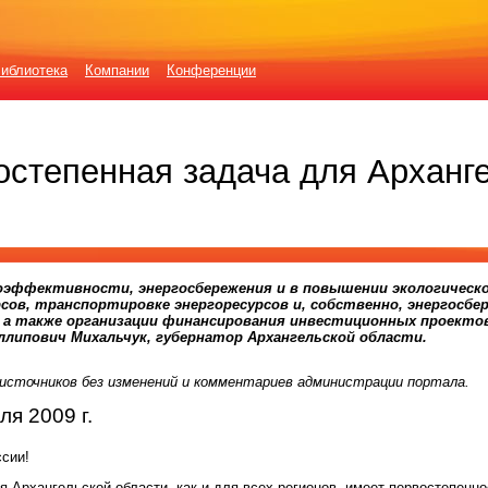
иблиотека
Компании
Конференции
остепенная задача для Арханг
оэффективности, энергосбережения и в повышении экологическ
сов, транспортировке энергоресурсов и, собственно, энергосбе
 а также организации финансирования инвестиционных проектов
липович Михальчук, губернатор Архангельской области.
источников
без изменений и комментариев администрации портала.
ля 2009 г.
сии!
Архангельской области, как и для всех регионов, имеет первостепенно