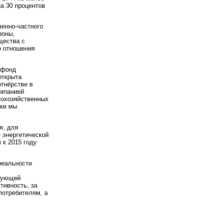
а 30 процентов
венно-частного
роны,
щества с
о отношения
 фонд
открыта
тнёрстве в
омпанией
кохозяйственных
ски мы
я, для
 энергетической
 к 2015 году
реальности
твующей
тивность, за
потребителям, а