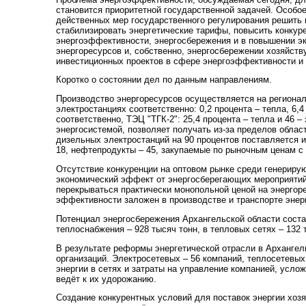
становится приоритетной государственной задачей. Особое
действенных мер государственного регулирования решить 
стабилизировать энергетические тарифы, повысить конку
энергоэффективности, энергосбережения и в повышении эк
энергоресурсов и, собственно, энергосбережении хозяйст
инвестиционных проектов в сфере энергоэффективности и
Коротко о состоянии дел по данным направлениям.
Производство энергоресурсов осуществляется на региональ
электростанциях соответственно: 0,2 процента – тепла, 6,
соответственно, ТЭЦ "ТГК-2": 25,4 процента – тепла и 46
энергосистемой, позволяет получать из-за пределов облас
дизельных электростанций на 90 процентов поставляется и
18, нефтепродукты – 45, закупаемые по рыночным ценам с 
Отсутствие конкуренции на оптовом рынке среди генерирую
экономический эффект от энергосберегающих мероприятий 
перекрываться практически монопольной ценой на энергор
эффективности заложен в производстве и транспорте энер
Потенциал энергосбережения Архангельской области состав
теплоснабжения – 928 тысяч тонн, в тепловых сетях – 132 
В результате реформы энергетической отрасли в Архангел
организаций. Электросетевых – 56 компаний, теплосетевых
энергии в сетях и затраты на управление компанией, усло
ведёт к их удорожанию.
Создание конкурентных условий для поставок энергии хоз