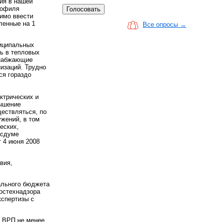
ия в нашей
рофиля
имо ввести
ленные на 1
Все опросы →
ниципальных
ь в тепловых
снабжающие
изаций. Трудно
ся гораздо
ктрических и
вышение
ествляться, по
жений, в том
еских,
осдуме
 4 июня 2008
вия,
ального бюджета
Ростехнадзора
кспертизы с
и ВРП не менее