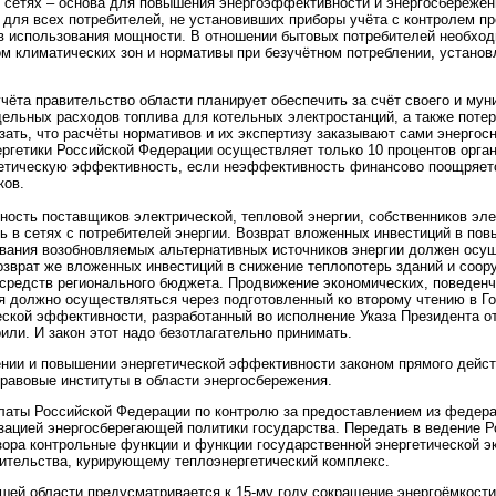
 в сетях – основа для повышения энергоэффективности и энергосбережен
да для всех потребителей, не установивших приборы учёта с контролем п
в использования мощности. В отношении бытовых потребителей необход
м климатических зон и нормативы при безучётном потреблении, установ
ёта правительство области планирует обеспечить за счёт своего и му
льных расходов топлива для котельных электростанций, а также потер
азать, что расчёты нормативов и их экспертизу заказывают сами энерго
ергетики Российской Федерации осуществляет только 10 процентов орган
етическую эффективность, если неэффективность финансово поощряет
ков.
ость поставщиков электрической, тепловой энергии, собственников эле
ь в сетях с потребителей энергии. Возврат вложенных инвестиций в по
вания возобновляемых альтернативных источников энергии должен осущ
зврат же вложенных инвестиций в снижение теплопотерь зданий и соору
 средств регионального бюджета. Продвижение экономических, поведенч
я должно осуществляться через подготовленный ко второму чтению в Г
еской эффективности, разработанный во исполнение Указа Президента от
или. И закон этот надо безотлагательно принимать.
нии и повышении энергетической эффективности законом прямого дейст
равовые институты в области энергосбережения.
алаты Российской Федерации по контролю за предоставлением из федер
зацией энергосберегающей политики государства. Передать в ведение 
зора контрольные функции и функции государственной энергетической э
тельства, курирующему теплоэнергетический комплекс.
ашей области предусматривается к 15-му году сокращение энергоёмкост