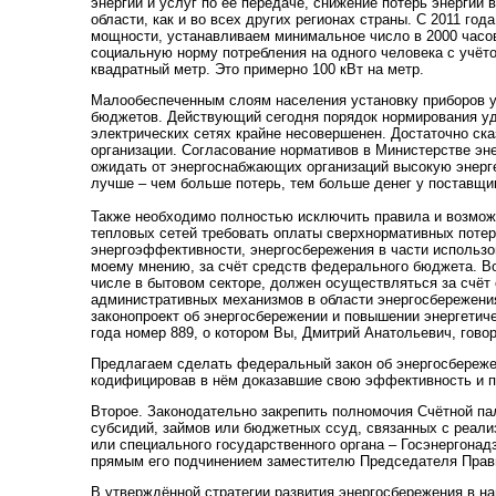
энергии и услуг по её передаче, снижение потерь энергии
области, как и во всех других регионах страны. С 2011 го
мощности, устанавливаем минимальное число в 2000 часо
социальную норму потребления на одного человека с учёто
квадратный метр. Это примерно 100 кВт на метр.
Малообеспеченным слоям населения установку приборов уч
бюджетов. Действующий сегодня порядок нормирования уде
электрических сетях крайне несовершенен. Достаточно ск
организации. Согласование нормативов в Министерстве эн
ожидать от энергоснабжающих организаций высокую энерг
лучше – чем больше потерь, тем больше денег у поставщи
Также необходимо полностью исключить правила и возможн
тепловых сетей требовать оплаты сверхнормативных потер
энергоэффективности, энергосбережения в части использо
моему мнению, за счёт средств федерального бюджета. Во
числе в бытовом секторе, должен осуществляться за счёт
административных механизмов в области энергосбережени
законопроект об энергосбережении и повышении энергетич
года номер 889, о котором Вы, Дмитрий Анатольевич, говор
Предлагаем сделать федеральный закон об энергосбереже
кодифицировав в нём доказавшие свою эффективность и п
Второе. Законодательно закрепить полномочия Счётной п
субсидий, займов или бюджетных ссуд, связанных с реали
или специального государственного органа – Госэнергонад
прямым его подчинением заместителю Председателя Прави
В утверждённой стратегии развития энергосбережения в н