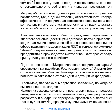
чем на 21 процент, увеличение доли возобновляемых энерг
от сегодняшнего потребления, и эти цифры – результат то
Мы разработали и приступили к реализации территориально
партнёрства, где, с одной стороны, ответственность госуд
эффективность и социальная ответственность бизнеса пер
контрольным пакетом в уставном капитале правительства 
жителей области к создаваемой инфраструктуре и имущес
К настоящему времени в области проведена следующая раб
энергосбережения, достигнуты договорённости о привлечен
кредитная линия экологической финансовой корпорации се
сфере развития и модернизации ЖКХ и теплоэнергокомпле
"Инком", подготовлена концепция проекта использования 
предприятий в производстве биотоплива. Этот проект полу
приступили уже к его расчётам.
Подготовлен проект "Микрофинансовая социальная карта А
своевременных расчётов. Реализация проекта "Энергия Бе
отрасли в нашей области. Благодаря техническому перево
полностью отказаться от субсидий и дотаций из федераль
Я понимаю, что это очень серьёзное заявление, но когда 
выполнения этой задачи.
Исходя из вышеизложенного, предлагаем придать процессу
интегральной системой управления и координации участни
разработку и внедрение передовых проектов в области эн
также субъектам Федерации и муниципальным образовани
|
07.12.2009
VIP. Позиции и мнения