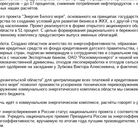
оресурсов – до 17 процентов, снижение потребления нефтепродуктов – н
чных наших расчётов.
го проекта "Энергия Белого моря", основанного на принципах государст
арства по созданию условий для развития бизнеса в ЖКХ, а с другой сто
ед населением. Проект реализуется в форме открытого акционерного об
области в 51 процент. С целью формирования рационального и бережног
твенному комплексу предусмотрен выпуск именных облигаций.
ота. Создано областное агентство по энергоэффективности, образован
ии кредитных средств из фонда кредитования датского правительства, 
верных стран, подписан меморандум о сотрудничестве и социальном пар
кса с чешским Экспортным банком, ОАО "Роскоммунэнерго" и чешкой к
низкокачественной древесины, отходов лесопереработки и отходов сельс
чил одобрение на заседании у Зубкова Виктора Алексеевича, и фактиче
рхангельской области" для централизации всех платежей и кредитовани
лого моря" позволит произвести ускоренное техническое перевооружение
оружению коммунального энергетического комплекса области мы сможем
ного бюджета.
речь идёт о коммунальном энергетическом комплексе, расчёты говорят о 
 энергосбережения в России статус национального проекта с соответс
ков. Учредить национальную премию Президента России за энергоэффек
ергоэффективности, вручаемую по итогам года лучшим производителям, 
ям.