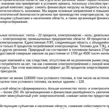
 значение она приобретает в условиях кризиса, поскольку способна при
целый комплекс задач: снизить финансовую нагрузку на бюджеты всех у
рентоспособность экономики. Мы видим основные направления в повыше
ологической безопасности региона при производстве энергоресурсов, т
вующими субъектами и населением области, а также организации финанс
 энергосбережения.
ных котельных: тепла – 22 процента, электроэнергии – ноль; дизельны
4 – электроэнергии; промышленных предприятиях области: 49 процентов и
 – электроэнергии. Единственная ЛЭП, соединяющая область с объединён
ти только 8 процентов потребляемой электроэнергии. Топливо для ТЭЦ, 
з других регионов. Природный газ составляет в топливном балансе 27пр
доставкой северным завозом на расстояние от 1700 до 4500 тысяч кило
щих компаний и, как следствие, отсутствие её на розничном рынке свод
потребителя на нет, так как снижение электропотребления с лихвой мо
есурсы. При этом максимальный эффект до 85 процентов энергосбереже
горесурсов.
ляет не менее 1190000 тонн условного топлива, в том числе на источни
тысячи тонн условного топлива, на жилых зданиях – 129.
ьской области сформировалось больше количество тепло- и электросет
 – более 250. Их организационная и финансовая разобщённость увеличи
жняет межсубъектный учёт энергоносителей, снижает качество предоста
яйствующим субъектам и населению области, снижение себестоимости п