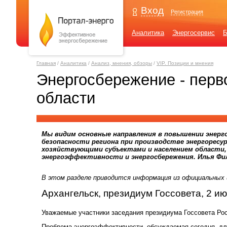
Вход
Регистрация
Аналитика
Энергосервис
Б
Главная
/
Аналитика
/
Анализ, мнения, обзоры
/
VIP. Позиции и мнения
Энергосбережение - перв
области
Мы видим основные направления в повышении энерг
безопасности региона при производстве энергоресур
хозяйствующими субъектами и населением области,
энергоэффективности и энергосбережения. Илья Фил
В этом разделе приводится информация
из официальных 
Архангельск, президиум Госсовета, 2 ию
Уважаемые участники заседания президиума Госсовета Рос
Проблема энергоэффективности, обсуждаемая сегодня, для 