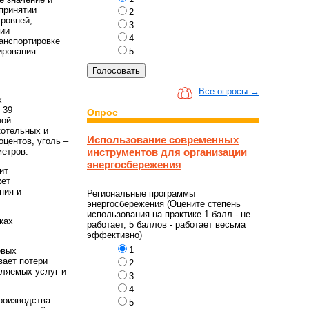
 принятии
2
ровней,
3
нии
4
ранспортировке
ирования
5
Все опросы →
х
 39
Опрос
ной
котельных и
Использование современных
оцентов, уголь –
инструментов для организации
метров.
энергосбережения
ит
жет
ния и
Региональные программы
энергосбережения (Оцените степень
использования на практике 1 балл - не
ках
работает, 5 баллов - работает весьма
эффективно)
1
евых
вает потери
2
вляемых услуг и
3
4
роизводства
5