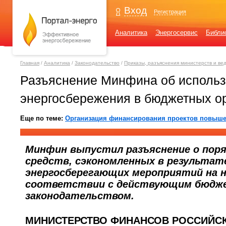
Вход
Регистрация
Аналитика
Энергосервис
Библи
Главная
/
Аналитика
/
Законодательство
/
Приказы, разъяснения министерств и ве
Разъяснение Минфина об использ
энергосбережения в бюджетных о
Еще по теме:
Организация финансирования проектов повыше
Минфин выпустил разъяснение о поря
средств, сэкономленных в результат
энергосберегающих мероприятий на н
соответствии с действующим бюд
законодательством.
МИНИСТЕРСТВО ФИНАНСОВ РОССИЙС