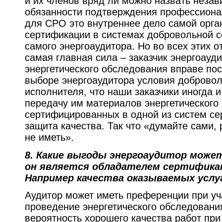
и их членов вряд ли можно назвать незав
обязанности подтверждения профессионал
для СРО это внутреннее дело самой орга
сертификации в системах добровольной 
самого энергоаудитора. Но во всех этих о
самая главная сила – заказчик энергоауди
энергетического обследования вправе пос
выборе энергоаудитора условия доброво
исполнителя, что наши заказчики иногда и
передачу им материалов энергетического
сертифицированных в одной из систем се
защита качества. Так что «думайте сами,
не иметь».
8.
Какие выгоды энергоаудитор может
он является обладателем сертифик
Например качества оказываемых услу
Аудитор может иметь преференции при уча
проведение энергетического обследования
вероятность хорошего качества работ при