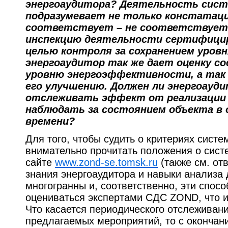
энергоаудитора? Деятельность сис
подразумевает не только констатац
соответствует – не соответствует,
инспекцию деятельности сертифицир
целью контроля за сохранением уров
энергоаудитор так же дает оценку с
уровню энергоэффективности, а так 
его улучшению. Должен ли энергоауд
отслеживать эффект от реализации 
наблюдать за состоянием объекта в 
времени?
Для того, чтобы судить о критериях сис
внимательно прочитать положения о сист
сайте
www.zond-se.tomsk.ru
(также см. отв
знания энергоаудитора и навыки анализа
многогранны и, соответственно, эти спос
оцениваться экспертами СДС ZOND, что и
Что касается периодического отслеживан
предлагаемых мероприятий, то с окончан