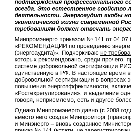
подтверждения профессионального 
всегда. Это естественное свойство 
деятельности. Энергоаудит якобы но
экономической жизни современной Рос
требованиям должен отвечать энерг
Минпромэнерго приказом № 141 от 04.07.
«РЕКОМЕНДАЦИИ по проведению энергет
(энергоаудита)». Подчеркиваю
не требова
которых рекомендовано, среди прочего, 
системе добровольной сертификации РИЭР
единственную в РФ. В настоящее время в
добровольной сертификации в вопросах э
повышения энергоэффективности, включе
«Ростехрегулирования», и выделение одно
говоря, неприемлемо, есть и другое боле
Однако Минпромэнерго давно (с 2008 год
вместо него создан Минпромторг (право
и Минэнерго – вновь созданное Министерс
приказ № 141 (кстати, не зарегистрирова