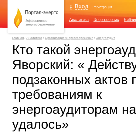
Вход
Регистрация
Аналитика
Энергосервис
Библи
Главная
/
Аналитика
/
Организация энергосбережения
/
Энергоаудит
Кто такой энергоау
Яворский: « Дейст
подзаконных актов 
требованиям к
энергоаудиторам на
удалось»