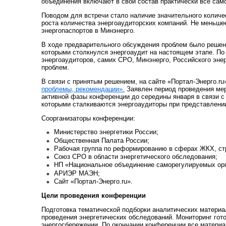
объединения включают в свой состав практически все сам
Поводом для встречи стало наличие значительного количе
роста количества энергоаудиторских компаний. Не меньше
энергопаспортов в Минэнерго.
В ходе предварительного обсуждения проблем было решено
которыми столкнулся энергоаудит на настоящем этапе. По
энергоаудиторов, самих СРО, Минэнерго, Российского эне
проблем.
В связи с принятым решением, на сайте «Портал-Энерго.r
проблемы, рекомендации».
Заявлен период проведения меро
активной фазы конференции до середины января в связи с
которыми сталкиваются энергоаудиторы при представлении
Соорганизаторы конференции:
Министерство энергетики России;
Общественная Палата России;
Рабочая группа по реформированию в сферах ЖКХ, стр
Союз СРО в области энергетического обследования;
НП «Национальное объединение саморегулируемых орга
АРИЭР МАЭН;
Сайт «Портал-Энерго.ru».
Цели проведения конференции
Подготовка тематической подборки аналитических материа
проведения энергетических обследований. Мониторинг гото
энергосбережении. По окончании конференции все материа