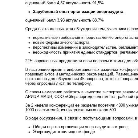
оценочный балл 4,37 актуальность 91,5%
Зарубежный опыт организации энергоаудита
оценочный балл 3,93 актуальность 88,7%
Среди поставленных для обсуждения тем, участники опро
нормативные требования к представлению энергопаспо
новые формы энергопаспорта;
перспективы изменений в законодательстве, регламен
необходимость принятия единых стандартов, регламен
22% опрошенных предложили свои вопросы и темы для об
В настоящее время в информационных разделах конференц
правовых актов и методических рекомендаций. Размещени
поставлено для обсуждения 45 вопросов, которые направ
через опросный лист, по телефону.
О своем намерении работать в качестве экспертов заявил
АРИЭР МАЭН, ООО «Сберэнергодевелопмент», рабочей гр
За 2 недели конференции ее разделы посетили 4300 уника
1000 посетителей, из них уникальных около 500.
В ходе обсуждения, в связи с поступающими вопросами, в
Общая оценка организации энергоаудита в стране;
Энергоаудит в жилищном фонде.