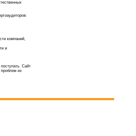
стественных
ргоаудиторов:
сти компаний,
ти и
поступать. Сайт
 проблем из