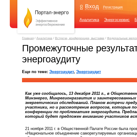
Вход
Регистрация
Аналитика
Энергосервис
Б
Главная
/
Аналитика
/
Встречи, конференции, выставки
/
Федеральные меро
Промежуточные результа
энергоаудиту
Еще по теме:
Энергоаудит
,
Энергоаудит
Как уже сообщалось, 13 декабря 2011 г., в Обществ
Минэнерго, Минрегионразвития и заинтересованных
энергетических обследований. Планом встречи пред
участники, но и рассмотрение вопросов, которые п
конференции по проблематике энергоаудита. Пред
который будет предложен вниманию участников вст
21 ноября 2011 г. в Общественной Палате России была пр
«Национальное объединение саморегулируемых организац