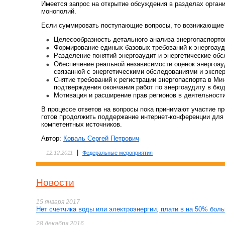
Имеется запрос на открытие обсуждения в разделах орган
монополий.
Если суммировать поступающие вопросы, то возникающие 
Целесообразность детального анализа энергопаспорто
Формирование единых базовых требований к энергоауд
Разделение понятий энергоаудит и энергетические обс
Обеспечение реальной независимости оценок энергоау
связанной с энергетическими обследованиями и экспер
Снятие требований к регистрации энергопаспорта в Мин
подтверждения окончания работ по энергоаудиту в бю
Мотивация и расширение прав регионов в деятельности
В процессе ответов на вопросы пока принимают участие 
готов продолжить поддержание интернет-конференции для
компетентных источников.
Автор:
Коваль Сергей Петрович
|
12.12.2011
Федеральные мероприятия
Новости
15 января 2017
Нет счетчика воды или электроэнергии, плати в на 50% бол
28 декабря 2016