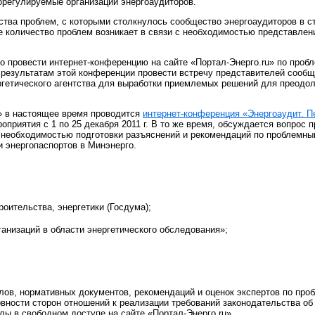
орегулируемые организации энергоаудиторов.
ства проблем, с которыми столкнулось сообщество энергоаудиторов в с
е количество проблем возникает в связи с необходимостью представлен
 провести интернет-конференцию на сайте «Портал-Энерго.ru» по пробл
 результатам этой конференции провести встречу представителей сооб
ргетического агентства для выработки приемлемых решений для преодо
u» в настоящее время проводится
интернет-конференция «Энергоаудит. П
приятия с 1 по 25 декабря 2011 г. В то же время, обсуждается вопрос 
 необходимостью подготовки разъяснений и рекомендаций по проблемны
 энергопаспортов в Минэнерго.
оительства, энергетики (Госдума);
низаций в области энергетического обследования»;
лов, нормативных документов, рекомендаций и оценок экспертов по про
вности сторон отношений к реализации требований законодательства об
лы в свободном доступе на сайте «Портал-Энерго.ru»