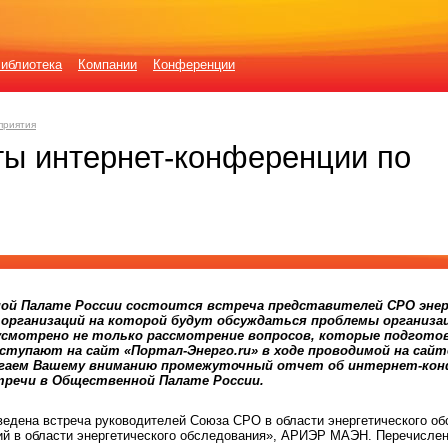
иблиотека
Компании
Конференции
приятия
ты интернет-конференции по
енной Палате России состоится встреча представителей СРО эне
 организаций на которой будут обсуждаться проблемы организа
усмотрено не только рассмотрение вопросов, которые подготов
оступают на сайт «Портал-Энерго.ru» в ходе проводимой на сай
лагаем Вашему вниманию промежуточный отчет об интернет-кон
речи в Общественной Палате России.
оведена встреча руководителей Союза СРО в области энергетического об
ий в области энергетического обследования», АРИЭР МАЭН. Перечисле