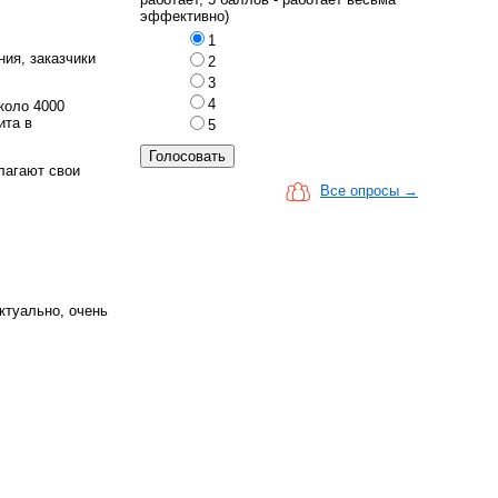
эффективно)
1
ия, заказчики
2
3
4
коло 4000
ита в
5
лагают свои
Все опросы →
ктуально, очень