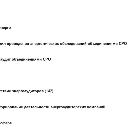
энерго
вил проведения энергетических обследований объединениями СРО
оаудит объединениями СРО
тствие энергоаудиторов
(142)
горирование деятельности энергоаудиторских компаний
 сфере