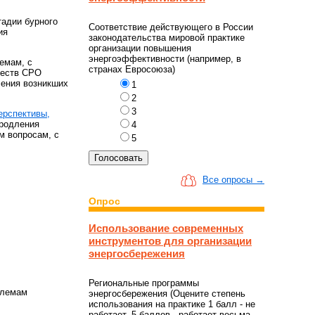
тадии бурного
Соответствие действующего в России
ия
законодательства мировой практике
организации повышения
энергоэффективности (например, в
емам, с
странах Евросоюза)
ществ СРО
ления возникших
1
2
3
ерспективы,
продления
4
м вопросам, с
5
Все опросы →
Опрос
Использование современных
инструментов для организации
энергосбережения
Региональные программы
блемам
энергосбережения (Оцените степень
использования на практике 1 балл - не
работает, 5 баллов - работает весьма