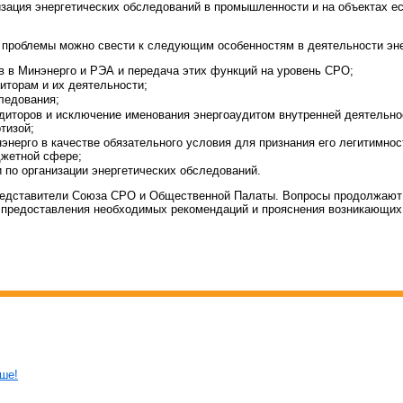
изация энергетических обследований в промышленности и на объектах е
проблемы можно свести к следующим особенностям в деятельности эне
в в Минэнерго и РЭА и передача этих функций на уровень СРО;
иторам и их деятельности;
ледования;
диторов и исключение именования энергоаудитом внутренней деятельно
тизой;
энерго в качестве обязательного условия для признания его легитимнос
джетной сфере;
 по организации энергетических обследований.
представители Союза СРО и Общественной Палаты. Вопросы продолжают 
 предоставления необходимых рекомендаций и прояснения возникающих
ьше!