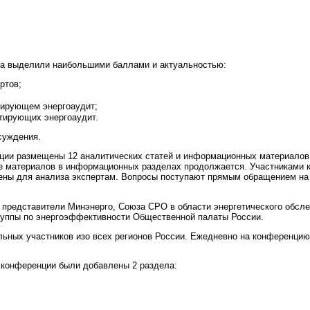
са выделили наибольшими баллами и актуальностью:
ртов;
тирующем энергоаудит;
тирующих энергоаудит.
суждения.
ии размещены 12 аналитических статей и информационных материалов,
е материалов в информационных разделах продолжается. Участниками 
лены для анализа экспертам. Вопросы поступают прямым обращением н
и представители Минэнерго, Союза СРО в области энергетического обсл
уппы по энергоэффективности Общественной палаты России.
льных участников изо всех регионов России. Ежедневно на конференцию
 конференции были добавлены 2 раздела: