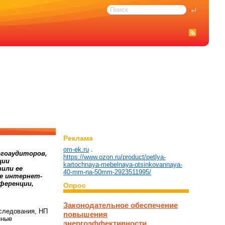
Реклама
om-ek.ru
.
ргоаудиторов,
https://www.ozon.ru/product/petlya-
ции
kartochnaya-mebelnaya-otsinkovannaya-
или ее
40-mm-na-50mm-2923511995/
те интернет-
ференции,
Опрос
Законодательное обеспечение
следования,
НП
повышения
нные
энергоэффективности