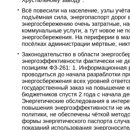
Хрустальному заводу".
Всё повесили на население, узлы учёт
подъёмная сила, энергопаспорт дорог 
энергосбережению очень затратные, на
коммунальные услуги, а тут новое не 
энергосбережения. На периферии в мал
посёлках администрации мёртвые, никто
Законодательство в области энергосб
энергоэффективности фактически не д
позициям ФЗ-261: 1. Информационная 
проводиться до начала разраблотки п
энергосбережения всех уровней ответ
государственный заказ на повышение 
бюджетников спустя 2 года с начала де
Энергетические обследования в интере
повышения энергоэффективности не и
политики, не обеспечены чёткой метод
формы энергетического паспорта случ
показаний использования энергоносител