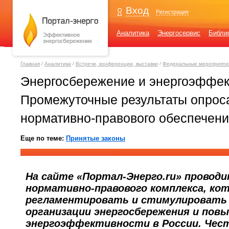
Вход
Регистрация
Аналитика
Энергосервис
Библи
Главная
/
Аналитика
/
Встречи, конференции, выставки
/
Федеральные мероприяти
Энергосбережение и энергоэффек
Промежуточные результаты опроса
нормативно-правового обеспечени
Еще по теме:
Принятые законы
На сайте «Портал-Энерго.ru» проводи
нормативно-правового комплекса, ко
регламентировать и стимулировать
организации энергосбережения и пов
энергоэффективности в России. Чест