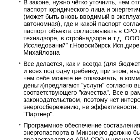
В законе, нужно чётко уточнить, чем от
паспорт юридического лица и энергети
(может быть вновь вводимый в эксплуа
автономная), где и какой паспорт согл
паспорт объекта согласовывать в СРО 
технадэоре, в стройнадзоре и т.д. ООО
Исследований" г.Новосибирск Исп.дире
Михайловна
Все делается, как и всегда (для бюдже
и всех под одну гребенку, при этом, вы
чем себе можете не отказывать, а комм
деньги)предлагают "услуги" согласно 
соответствующего "качества". Все в рам
законодательством, поэтому нет интере
энергосбережению, не эффективности.
"Партнер".
Программное обеспечение составления
энергопаспорта в Минэнерго должно б
предоставляться АРМ СРО и членам СР