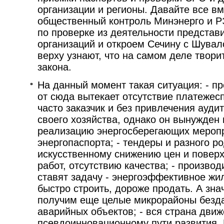
организации и регионы. Давайте все в
общественный контроль Минэнерго и Р
по проверке из деятельности представ
организаций и откроем Сечину с Шувал
верху узнают, что на самом деле твори
закона.
На данный момент такая ситуация: - пр
от сюда вытекает отсутствие платежесп
часто заказчик и без привлечения ауди
своего хозяйства, однако он вынужден 
реализацию энергосберегающих меропр
энергопаспорта; - тендеры и разного ро
искусственному снижению цен и повер
работ, отсутствию качества; - произво
ставят задачу - энергоэффективное жил
быстро строить, дороже продать. А знач
получим еще целые микрорайоны безд
аварийных объектов; - вся страна движ
псевдоинновационному пути развития.