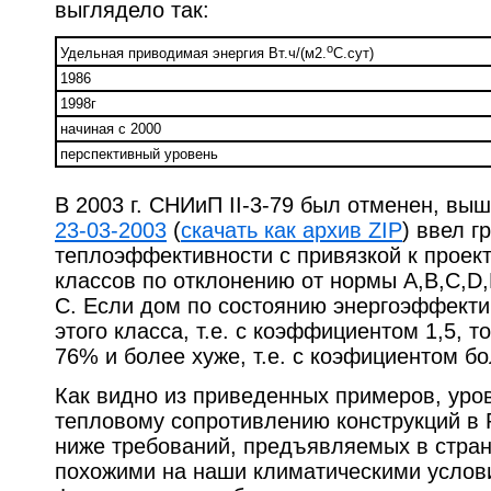
выглядело так:
o
Удельная приводимая энергия Вт.ч/(м2.
C.сут)
1986
1998г
начиная с 2000
перспективный уровень
В 2003 г.
СНИиП II-3-79
был отменен, выш
23-03-2003
(
скачать как архив ZIP
) ввел г
теплоэффективности с привязкой к проек
классов по отклонению от нормы А,В,C,D,
С. Если дом по состоянию энергоэффект
этого класса, т.е. с коэффициентом 1,5, то
76% и более хуже, т.е. с коэфициентом бол
Как видно из приведенных примеров, уро
тепловому сопротивлению конструкций в 
ниже требований, предъявляемых в стран
похожими на наши климатическими услов