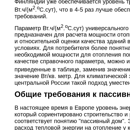
Финляндии уже обеспечивается уровень т
2
o
Вт.ч/(м
.
C.сут), что в 4-5 раз лучше обес
требований.
2
o
Параметр Вт.ч/(м
.
C.сут) универсального
предназначен для расчета мощности ото
и относительной оценки качества зданий 
условиях. Для потребителя более понятн
необходимой мощности для отопления пом
качестве справочного параметра, можно 
приведенные в таблице, заменив значение
значение Вт/кв. метр. Для климатической
центральной России такой подход уместен
Общие требования к пассив
В настоящее время в Европе уровень эне
который сориентировано строительство и 
соответствует понятию "пассивный дом". 
расход тепловой энергии на отопление у 