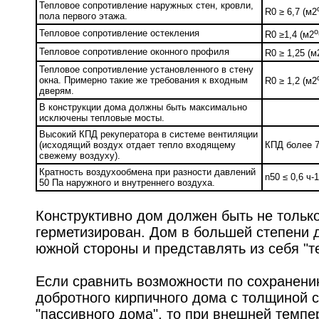
Тепловое сопротивление наружных стен, кровли,
R0 ≥ 6,7 (м2
пола первого этажа.
о
Тепловое сопротивление остекления
R0 ≥1,4 (м2
Тепловое сопротивление оконного профиля
R0 ≥ 1,25 (м
Тепловое сопротивление установленного в стену
окна. Примерно такие же требования к входным
R0 ≥ 1,2 (м2
дверям.
В конструкции дома должны быть максимально
исключены тепловые мосты.
Высокий КПД рекуператора в системе вентиляции
(исходящий воздух отдает тепло входящему
КПД более 
свежему воздуху).
Кратность воздухообмена при разности давлений
n50 ≤ 0,6 ч-1
50 Па наружного и внутреннего воздуха.
Конструктивно дом должен быть не тольк
герметизирован. Дом в большей степени 
южной стороны и представлять из себя "т
Если сравнить возможности по сохранени
добротного кирпичного дома с толщиной с
"пассивного дома", то при внешней темпе