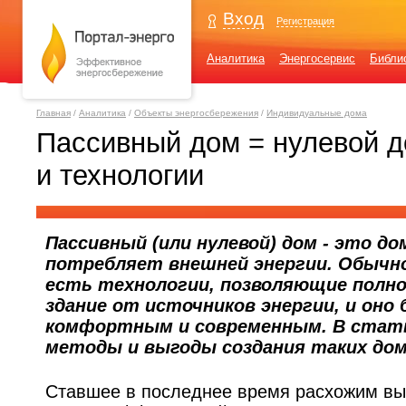
Вход
Регистрация
Аналитика
Энергосервис
Библи
Главная
/
Аналитика
/
Объекты энергосбережения
/
Индивидуальные дома
Пассивный дом = нулевой д
и технологии
Пассивный (или нулевой) дом - это до
потребляет внешней энергии. Обычно
есть технологии, позволяющие пол
здание от источников энергии, и оно
комфортным и современным. В стат
методы и выгоды создания таких дом
Ставшее в последнее время расхожим в