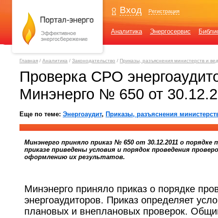
Вход
Регистрация
Аналитика
Энергосервис
Библи
Главная
/
Аналитика
/
Законодательство
/
Приказы, разъяснения министерств и ве
Проверка СРО энергоаудито
Минэнерго № 650 от 30.12.
Еще по теме:
Энергоаудит
,
Приказы, разъяснения министерст
Минэнерго приняло приказ № 650 от 30.12.2011 о порядке
приказе приведены условия и порядок проведения провер
оформлению их результатов.
Минэнерго приняло приказ о порядке про
энергоаудиторов. Приказ определяет усл
плановых и внеплановых проверок. Общи