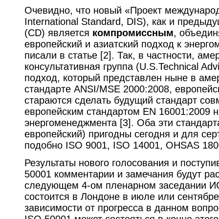
Очевидно, что новый «Проект международн
International Standard, DIS), как и преды
(CD) является
компромиссным
, объеди
европейский и азиатский подход к энерго
писали в статье [2]. Так, в частности, ам
консультативная группа (U.S.Technical Adv
подход, который представлен ныне в ам
стандарте ANSI/MSE 2000:2008, европейс
стараются сделать будущий стандарт со
европейским стандартом EN 16001:2009 
энергоменеджмента [3]. Оба эти стандарт
европейский) пригодны сегодня и для сер
подобно ISO 9001, ISO 14001, OHSAS 180
Результаты нового голосования и поступи
50001 комментарии и замечания будут ра
следующем 4-ом пленарном заседании ИС
состоится в Лондоне в июле или сентябре 
зависимости от прогресса в данном вопро
ISO 50001 может состояться в конце этог