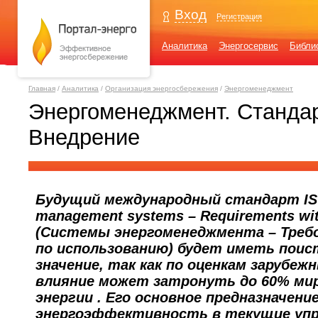
Вход
Регистрация
Аналитика
Энергосервис
Библи
Главная
/
Аналитика
/
Организация энергосбережения
/
Энергоменеджмент
Энергоменеджмент. Cтандар
Внедрение
Будущий международный стандарт ISO
management systems – Requirements wit
(Системы энергоменеджмента – Требо
по использованию) будет иметь поис
значение, так как по оценкам зарубеж
влияние может затронуть до 60% ми
энергии . Его основное предназначен
энергоэффективность в текущие упр