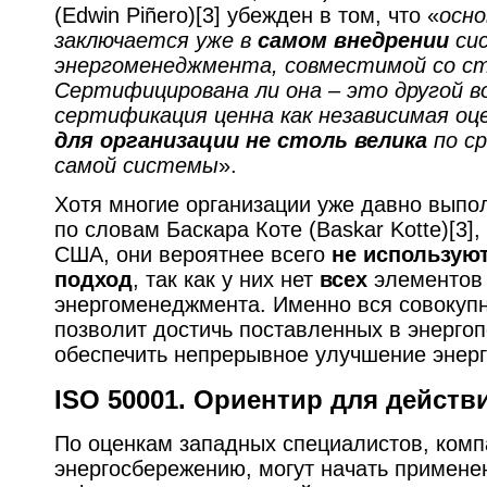
(Edwin Piñero)[3] убежден в том, что «
осно
заключается уже в
самом внедрении
си
энергоменеджмента, совместимой со с
Сертифицирована ли она – это другой во
сертификация ценна как независимая оц
для организации не столь велика
по ср
самой системы
».
Хотя многие организации уже давно выпол
по словам Баскара Коте (Baskar Kotte)[3]
США, они вероятнее всего
не использую
подход
, так как у них нет
всех
элементов
энергоменеджмента. Именно вся совокуп
позволит достичь поставленных в энергоп
обеспечить непрерывное улучшение энер
ISO 50001
.
Ориентир для действи
По оценкам западных специалистов, комп
энергосбережению, могут начать примене