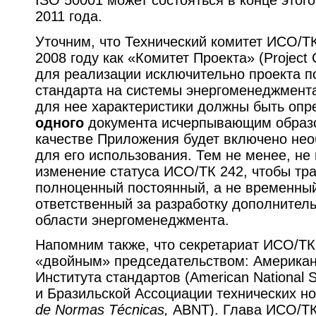
2011 года.
Уточним, что Технический комитет ИСО/Т
2008 году как «Комитет Проекта» (Project 
для реализации исключительно проекта п
стандарта на системы энергоменеджмента
для нее характеристики должны быть опр
одного
документа исчерпывающим образом
качестве Приложения будет включено не
для его использования. Тем не менее, не
изменение статуса ИСО/ТК 242, чтобы тр
полноценный постоянный, а не временный
ответственный за разработку дополнител
области энергоменеджмента.
Напомним также, что секретариат ИСО/ТК
«двойным» председательством: Американ
Института стандартов (American National St
и Бразильской Ассоциации технических но
de Normas Técnicas
,
ABNT). Глава ИСО/ТК