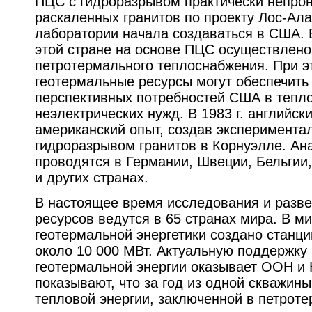
ПЦС с гидроразрывом практически непро
раскаленных гранитов по проекту Лос-Ал
лаборатории начала создаваться в США. 
этой стране на основе ПЦС осуществлено
петротермального теплоснабжения. При эт
геотермальные ресурсы могут обеспечить
перспективных потребностей США в тепло
неэлектрических нужд. В 1983 г. английск
американский опыт, создав эксперимента
гидроразрывом гранитов в Корнуэлле. Ан
проводятся в Германии, Швеции, Бельгии
и других странах.
В настоящее время исследования и разв
ресурсов ведутся в 65 странах мира. В м
геотермальной энергетики создано станц
около 10 000 МВт. Актуальную поддержку
геотермальной энергии оказывает ООН 
показывают, что за год из одной скважин
тепловой энергии, заключенной в петрот