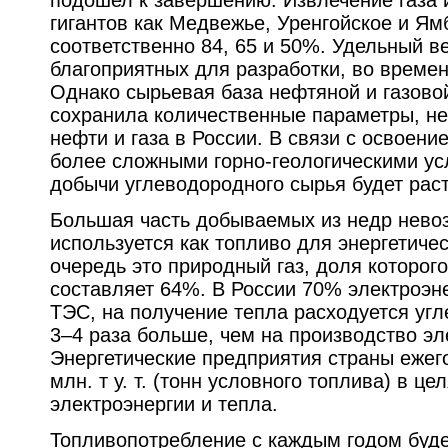
подошел к завершению. Извлечение газа 
гигантов как Медвежье, Уренгойское и Ям
соответственно 84, 65 и 50%. Удельный в
благоприятных для разработки, во времен
Однако сырьевая база нефтяной и газов
сохранила количественные параметры, н
нефти и газа в России. В связи с освоен
более сложными горно-геологическими у
добычи углеводородного сырья будет раст
Большая часть добываемых из недр нево
используется как топливо для энергетиче
очередь это природный газ, доля которого
составляет 64%. В России 70% электроэн
ТЭС, на получение тепла расходуется уг
3–4 раза больше, чем на производство эл
Энергетические предприятия страны ежег
млн. т у. т. (тонн условного топлива) в ц
электроэнергии и тепла.
Топливопотребление с каждым годом буде