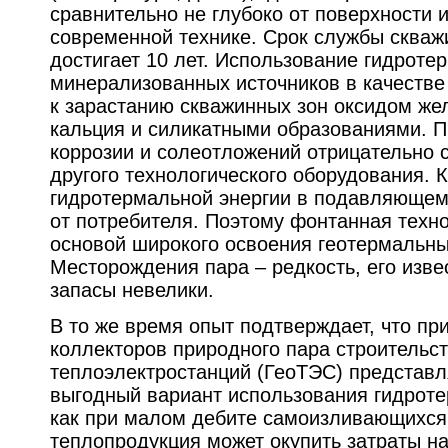
сравнительно не глубоко от поверхности 
современной технике. Срок службы скважи
достигает 10 лет. Использование гидроте
минерализованных источников в качестве
к зарастанию скважинных зон оксидом же
кальция и силикатными образованиями. П
коррозии и солеотложений отрицательно 
другого технологического оборудования. К
гидротермальной энергии в подавляюще
от потребителя. Поэтому фонтанная техн
основой широкого освоения геотермальны
Месторождения пара – редкость, его изве
запасы невелики.
В то же время опыт подтверждает, что пр
коллекторов природного пара строительс
теплоэлектростанций (ГеоТЭС) представл
выгодный вариант использования гидроте
как при малом дебите самоизливающихся
теплопродукция может окупить затраты н