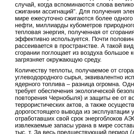
случай, когда вспоминаются слова велико
сжигании ассигнаций". Для получения эле
мире ежесуточно сжигаются более одного
нефти, миллиарды кубометров природного
тепловая энергия, полученная от сгорани
эффективно используется. Почти половина
рассеивается в пространстве. А такой вид 
сгорании поглощает из воздуха большое 
загрязняет окружающую среду.
Количеству теплоты, получаемое от сгор
углеводородного сырья, эквивалентно ис
ядерного топлива – разница огромна. Одн
требует обеспечения экологической безоп
повторения Чернобыля) и защиты ее от 
террористических актов, а также осущест
дорогостоящего вывода из эксплуатации 
отработавших свой срок энергоблоков АЭ
извлекаемые запасы урана в мире состав
тыс. т. За весь предшествующий период (д