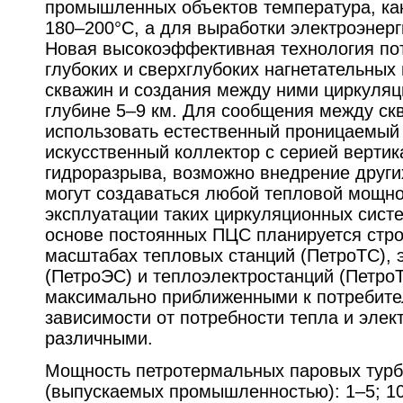
промышленных объектов температура, ка
180–200°С, а для выработки электроэнерг
Новая высокоэффективная технология пот
глубоких и сверхглубоких нагнетательных
скважин и создания между ними циркуляц
глубине 5–9 км. Для сообщения между с
использовать естественный проницаемый 
искусственный коллектор с серией верти
гидроразрыва, возможно внедрение други
могут создаваться любой тепловой мощн
эксплуатации таких циркуляционных систе
основе постоянных ПЦС планируется стро
масштабах тепловых станций (ПетроТС), 
(ПетроЭС) и теплоэлектростанций (Петро
максимально приближенными к потребите
зависимости от потребности тепла и элек
различными.
Мощность петротермальных паровых турб
(выпускаемых промышленностью): 1–5; 10–2