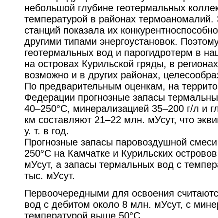
небольшой глубине геотермальных коллек
температурой в районах термоаномалий. 
станций показала их конкурентноспособно
другими типами энергоустановок. Поэтом
геотермальных вод и парогидротерм в на
на островах Курильской гряды, в региона
возможно и в других районах, целесообра
По предварительным оценкам, на террито
Федерации прогнозные запасы термальны
40–250°С, минерализацией 35–200 г/л и г
км составляют 21–22 млн. мУсут, что экв
у. т. в год.
Прогнозные запасы паровоздушной смеси
250°С на Камчатке и Курильских островов
мУсут, а запасы термальных вод с темпер
тыс. мУсут.
Первоочередными для освоения считаютс
вод с дебитом около 8 млн. мУсут, с мине
температурой выше 50°С.