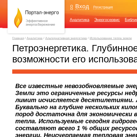
Вход
Регистрация
Аналитика
Энергосервис
Библи
Главная
/
Аналитика
/
Альтернативная энергетика
/
Использование тепла земли
Петроэнергетика. Глубинное
возможности его использов
Все известные невозобновляемые эне
Земли это ограниченные ресурсы нед
лимит исчисляется десятилетиями.
Буквально на глубине нескольких ки
пород достаточна для экономически 
тепла. Используемые сегодня гидроге
составляют всего 1 % общих ресурсо
энергии. Неисчерпаемая тепловая эне