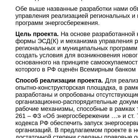
Обе выше названные разработки нами об
управления реализацией региональных и
программ энергосбережения.
Цель проекта.
На основе разработанной 
формы ЭСД(К) и механизма управления 
региональных и муниципальных программ
создать условия для возникновения новог
основанного на принципе самоокупаемост
которого в РФ оценён Всемирным банком 
Способ реализации проекта.
Для реализ
опытно-конструкторская площадка, в рамк
разработаны и опробованы отсутствующие
организационно-распорядительные докуме
рабочие механизмы, способные в рамках т
261 – ФЗ «Об энергосбережении …» и ст. 
кодекса РФ обеспечить запуск энергосер
организаций. В предлагаемом проекте в 
достаточной степени сделаны правовые о