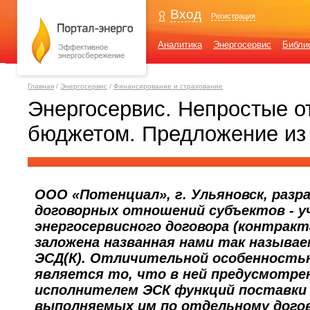
Вход
Регистрация
Аналитика
Энергосервис
Библи
Главная
/
Энергосервис
/
Финансирование и страхование
Энергосервис. Непростые о
бюджетом. Предложение из
ООО «Потенциал», г. Ульяновск, разр
договорных отношений субъектов - у
энергосервисного договора (контракта
заложена названная нами так называ
ЭСД(К). Отличительной особенност
является то, что в ней предусмотре
исполнителем ЭСК функций поставки 
выполняемых им по отдельному догов