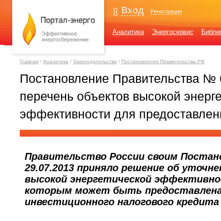
Вход
Регистрация
Аналитика
Энергосервис
Библи
Главная
/
Аналитика
/
Законодательство
/
Постановления Правительства РФ
Постановление Правительства № 
перечень объектов высокой энерг
эффективности для предоставлени
Правительство России своим Постан
29.07.2013 приняло решение об уточн
высокой энергетической эффективно
которым может быть предоставлена 
инвестиционного налогового кредита