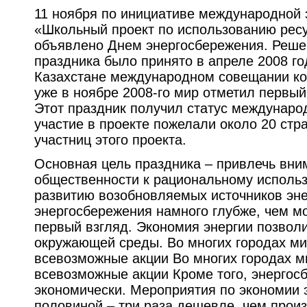
11 ноября по инициативе международной 
«Школьный проект по использованию ресу
объявлено Днем энергосбережения. Реше
праздника было принято в апреле 2008 г
Казахстане международном совещании ко
уже в ноябре 2008-го мир отметил первы
Этот праздник получил статус международ
участие в проекте пожелали около 20 стр
участниц этого проекта.
Основная цель праздника – привлечь вни
общественности к рациональному исполь
развитию возобновляемых источников эн
энергосбережения намного глубже, чем мо
первый взгляд. Экономия энергии позволи
окружающей среды. Во многих городах ми
всевозможные акции Во многих городах ми
всевозможные акции Кроме того, энергос
экономически. Мероприятия по экономии э
половиной – три раза дешевле, чем произ