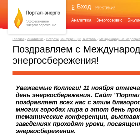
Вход
Регистрация
Аналитика
Энергосервис
Библи
Главная
/
Аналитика
/
Встречи, конференции, выставки
/
Международные мероприя
Поздравляем с Междунаро
энергосбережения!
Уважаемые Коллеги! 11 ноября отме
день энергосбережения. Сайт "Портал
поздравляет всех нас с этим благоро
многих городах мира в этот день пр
тематические конференции, выставки
заведениях проходят уроки, посвяще
энергосбережения.