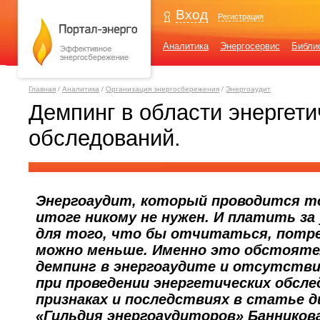
Вход
Регистрация
Аналитика
Энергосервис
Библи
Главная
/
Аналитика
/
Организация энергосбережения
/
Энергоаудит
Демпинг в области энергети
обследований.
Энергоаудит, который проводится тол
итоге никому не нужен. И платить за 
для того, что бы отчитаться, потре
можно меньше. Именно это обстояте
демпинг в энергоаудите и отсутств
при проведении энергетических обсле
признаках и последствиях в статье 
«Гильдия энергоаудиторов» Банников