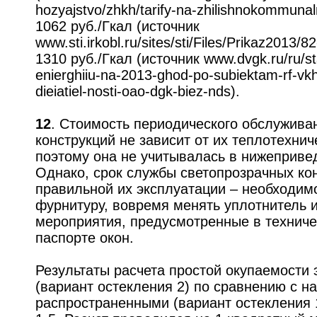
hozyajstvo/zhkh/tarify-na-zhilishnokommunal
1062 руб./Гкал (источник
www.sti.irkobl.ru/sites/sti/Files/Prikaz2013/
1310 руб./Гкал (источник www.dvgk.ru/ru/stat
enierghiiu-na-2013-ghod-po-subiektam-rf-vk
dieiatiel-nosti-oao-dgk-biez-nds).
12
. Стоимость периодического обслужива
конструкций не зависит от их теплотехнич
поэтому она не учитывалась в нижеприве
Однако, срок службы светопрозрачных кон
правильной их эксплуатации – необходим
фурнитуру, вовремя менять уплотнитель и
мероприятия, предусмотренные в техниче
паспорте окон.
Результаты расчета простой окупаемости
(вариант остекления 2) по сравнению с н
распространенными (вариант остекления 