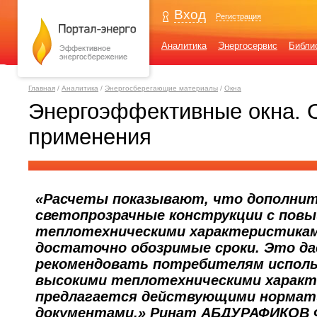
Вход
Регистрация
Аналитика
Энергосервис
Библи
Главная
/
Аналитика
/
Энергосберегающие материалы
/
Окна
Энергоэффективные окна. 
применения
«Расчеты показывают, что дополнит
светопрозрачные конструкции с пов
теплотехническими характеристикам
достаточно обозримые сроки. Это да
рекомендовать потребителям использ
высокими теплотехническими характ
предлагается действующими норма
документами.» Ринат АБДУРАФИКОВ 