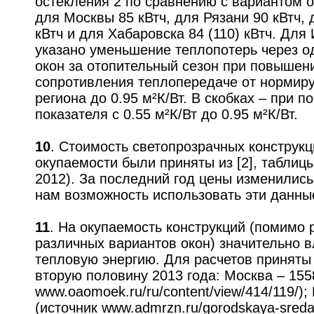
остекления 2 по сравнению с вариантом о
для Москвы 85 кВтч, для Рязани 90 кВтч, 
кВтч и для Хабаровска 84 (110) кВтч. Для
указано уменьшение теплопотерь через о
окон за отопительный сезон при повышен
сопротивления теплопередаче от нормиру
региона до 0.95 м²К/Вт. В скобках – при 
показателя с 0.55 м²К/Вт до 0.95 м²К/Вт.
10
. Стоимость светопрозрачных конструкц
окупаемости были приняты из [2], таблицы
2012). За последний год цены изменились
нам возможность использовать эти данны
11
. На окупаемость конструкций (помимо 
различных вариантов окон) значительно 
тепловую энергию. Для расчетов принят
вторую половину 2013 года: Москва – 1558
www.oaomoek.ru/ru/content/view/414/119/);
(источник www.admrzn.ru/gorodskaya-sreda