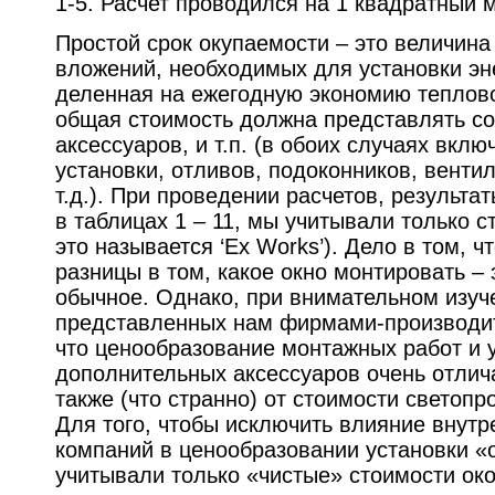
1-5. Расчет проводился на 1 квадратный м
Простой срок окупаемости – это величин
вложений, необходимых для установки эн
деленная на ежегодную экономию теплово
общая стоимость должна представлять со
аксессуаров, и т.п. (в обоих случаях вклю
установки, отливов, подоконников, венти
т.д.). При проведении расчетов, результ
в таблицах 1 – 11, мы учитывали только с
это называется ‘Ex Works’). Дело в том, ч
разницы в том, какое окно монтировать –
обычное. Однако, при внимательном изучен
представленных нам фирмами-производи
что ценообразование монтажных работ и 
дополнительных аксессуаров очень отлича
также (что странно) от стоимости светопр
Для того, чтобы исключить влияние внутр
компаний в ценообразовании установки «
учитывали только «чистые» стоимости око