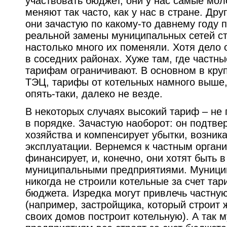
участвовать бюджет, они у нас самые мол
меняют так часто, как у нас в стране. Дру
они зачастую по какому-то давнему году 
реальной замены муниципальных сетей ст
настолько много их поменяли. Хотя дело 
в соседних районах. Хуже там, где частны
тарифам ограничивают. В основном в круп
ТЭЦ, тарифы от котельных намного выше,
опять-таки, далеко не везде.
В некоторых случаях высокий тариф – не п
в порядке. Зачастую наоборот: он подтве
хозяйства и компенсирует убытки, возник
эксплуатации. Вернемся к частным орган
финансирует, и, конечно, они хотят быть 
муниципальными предприятиями. Муници
никогда не строили котельные за счет тар
бюджета. Изредка могут привлечь частну
(например, застройщика, который строит 
своих домов построит котельную). А так