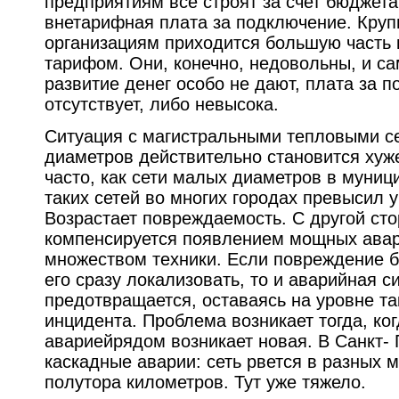
предприятиям все строят за счет бюджет
внетарифная плата за подключение. Кру
организациям приходится большую часть
тарифом. Они, конечно, недовольны, и са
развитие денег особо не дают, плата за 
отсутствует, либо невысока.
Ситуация с магистральными тепловыми с
диаметров действительно становится хуже
часто, как сети малых диаметров в муниц
таких сетей во многих городах превысил у
Возрастает повреждаемость. С другой сто
компенсируется появлением мощных авар
множеством техники. Если повреждение б
его сразу локализовать, то и аварийная с
предотвращается, оставаясь на уровне т
инцидента. Проблема возникает тогда, ко
авариейрядом возникает новая. В Санкт-
каскадные аварии: сеть рвется в разных 
полутора километров. Тут уже тяжело.