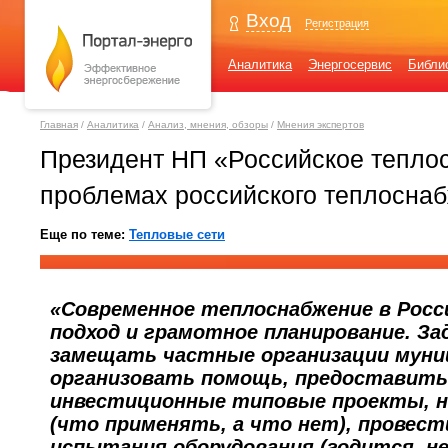
Вход
Регистрация
Аналитика
Энергосервис
Библи
Главная
/
Аналитика
/
Анализ, мнения, обзоры
/
Мнения экспертов
Президент НП «Российское тепло
проблемах российского теплосна
Еще по теме:
Тепловые сети
«Современное теплоснабжение в Росс
подход и грамотное планирование. За
замещать частные организации муни
организовать помощь, предоставить
инвестиционные типовые проекты, н
(что применять, а что нет), провес
испытания оборудования (годится, не