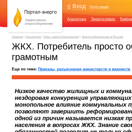
Вход
Регистрация
Аналитика
Энергосервис
Библи
Главная
/
Аналитика
/
Опыт энергосбережения
/
Энергосбережение в России
ЖКХ. Потребитель просто о
грамотным
Еще по теме:
Приказы, разъяснения министерств и ведомств
Низкое качество жилищных и коммуна
нездоровая конкуренция управляющих
монопольное влияние коммунальных 
позволяют завершить реформировани
одной из причин называется низкая 
населения в вопросах ЖКХ. Знание сво
обязанностей позволит не только с