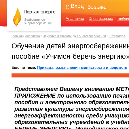
Вход
Регистрация
Аналитика
Энергосервис
Библи
Главная
/
Аналитика
/
Обучение и пропаганда в энергосбережении
/
Литература
Обучение детей энергосбережени
пособие «Учимся беречь энергию
Еще по теме:
Приказы, разъяснения министерств и ведомств
Представляем Вашему вниманию МЕ
ПРИЛОЖЕНИЕ по использованию печат
пособия и электронного образователь
развития культуры энергосбережения
энергоэффективности среди учащихс
образовательных учреждений в учебн
БЕРЕЧЬ ЭНЕРГИЮ». Методическое пос