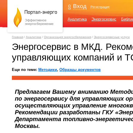
Вход
Регистрация
Аналитика
Энергосервис
Библи
Главная
/
Аналитика
/
Организация энергосбережения
/
Энергосервисные услуги
Энергосервис в МКД. Реко
управляющих компаний и 
Еще по теме:
Методики
,
Образцы документов
Предлагаем Вашему вниманию Методи
по энергосервису для управляющих ор
осуществляющих управление многок
Рекомендации разработаны ГКУ «Эне
Департамента топливно-энергетическ
Москвы.