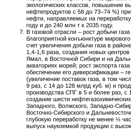
экологических классов, повышение в
нефтепродуктов с 58 до 73–74 %) пр
нефти, направляемых на переработку,
году и до 240 млн т к 2035 году.
В газовой отрасли – рост добычи газа
благоприятной конъюнктуре мирового 
счет увеличения добычи газа в район
1,4-1,6 раза, создания новых центро
Ямал, в Восточной Сибири и на Дальн
акваториях морей; рост экспорта газа 
обеспечении его диверсификации – г
(увеличение поставок газа, в том чис
9 раз, с 14 до 128 млрд куб. м) и про
производства СПГ в 5 и более раз, с 1
создание шести нефтегазохимических
Западного, Волжского, Западно-Сибир
Восточно-Сибирского и Дальневосточ
глубокую переработку не менее ⅓ час
выпуск наукоемкой продукции с высо