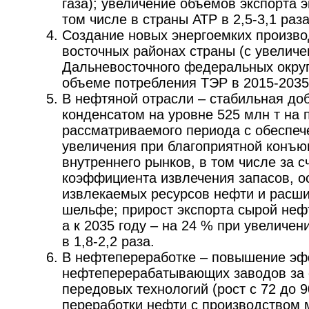
газа); увеличение объемов экспорта э
том числе в страны АТР в 2,5-3,1 раза
Создание новых энергоемких произво
восточных районах страны (с увеличе
Дальневосточного федеральных окру
объеме потребления ТЭР в 2015-2035 г
В нефтяной отрасли – стабильная до
конденсатом на уровне 525 млн т на 
рассматриваемого периода с обеспеч
увеличения при благоприятной конъю
внутреннего рынков, в том числе за с
коэффициента извлечения запасов, о
извлекаемых ресурсов нефти и расш
шельфе; прирост экспорта сырой нефт
а к 2035 году – на 24 % при увеличен
в 1,8-2,2 раза.
В нефтепереработке – повышение эф
нефтеперерабатывающих заводов за 
передовых технологий (рост с 72 до 
переработки нефти с производством