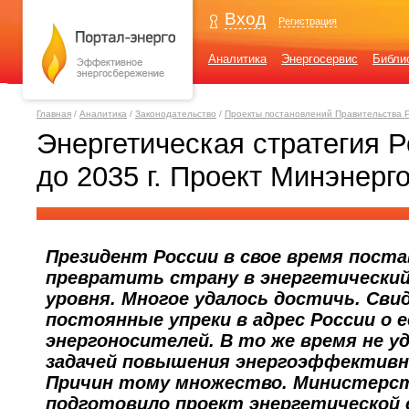
Вход
Регистрация
Аналитика
Энергосервис
Библи
Главная
/
Аналитика
/
Законодательство
/
Проекты постановлений Правительства 
Энергетическая стратегия Р
до 2035 г. Проект Минэнерг
Президент России в свое время поста
превратить страну в энергетический
уровня. Многое удалось достичь. Св
постоянные упреки в адрес России о 
энергоносителей. В то же время не у
задачей повышения энергоэффективн
Причин тому множество. Министерст
подготовило проект энергетической 