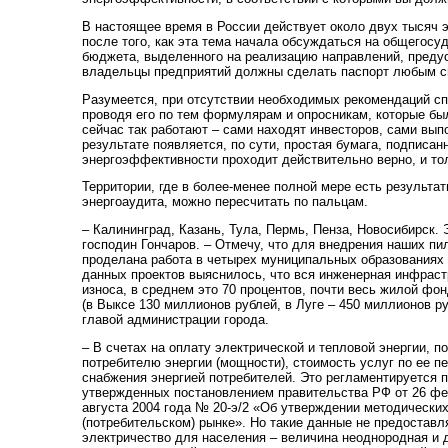
В настоящее время в России действует около двух тысяч 
после того, как эта тема начала обсуждаться на общегосуд
бюджета, выделенного на реализацию направлений, предус
владельцы предприятий должны сделать паспорт любым с
Разумеется, при отсутствии необходимых рекомендаций сп
проводя его по тем формулярам и опросникам, которые бы
сейчас так работают – сами находят инвесторов, сами вы
результате появляется, по сути, простая бумага, подписа
энергоэффективности проходит действительно верно, и то
Территории, где в более-менее полной мере есть результа
энергоаудита, можно пересчитать по пальцам.
– Калининград, Казань, Тула, Пермь, Пенза, Новосибирск. 
господин Гончаров. – Отмечу, что для внедрения наших пи
проделана работа в четырех муниципальных образованиях (
данных проектов выяснилось, что вся инженерная инфрастр
износа, в среднем это 70 процентов, почти весь жилой фо
(в Выксе 130 миллионов рублей, в Луге – 450 миллионов 
главой администрации города.
– В счетах на оплату электрической и тепловой энергии,
потребителю энергии (мощности), стоимость услуг по ее п
снабжения энергией потребителей. Это регламентируется 
утвержденных постановлением правительства РФ от 26 фе
августа 2004 года № 20‑э/2 «Об утверждении методических
(потребительском) рынке». Но такие данные не предоставл
электричество для населения – величина неоднородная и 