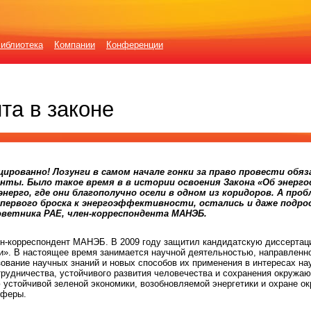
иблиотека
Компании
Конференции
та в законе
ированно! Лозунги в самом начале гонки за право провести обя
ты. Было такое время в в истории освоения Закона «Об энерго
нерго, где они благополучно осели в одном из коридоров. А проб
первого броска к энергоэффективности, остались и даже подро
оветника РАЕ, член-корреспондента МАНЭБ.
лен-корреспондент МАНЭБ. В 2009 году защитил кандидатскую диссертац
и». В настоящее время занимается научной деятельностью, направленн
зование научных знаний и новых способов их применения в интересах на
отрудничества, устойчивого развития человечества и сохранения окружа
 устойчивой зеленой экономики, возобновляемой энергетики и охране 
сферы.