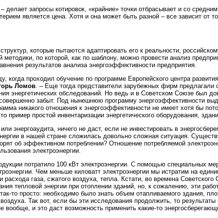
 – делает запросы котировок, «крайние» точки отбрасывает и со средним
терием является цена. Хотя и она может быть разной – все зависит от то
структур, которые пытаются адаптировать его к реальности, российском
й методики, по которой, как по шаблону, можно провести анализ предпри
равнения результатов анализа энергоэффективности предприятия.
у, когда проходил обучение по программе Европейского центра развития
Игорь Ломов
. – Еще тогда представители зарубежных фирм предлагали 
ния энергетических обследований. Но ведь и в Советском Союзе был д
ас совершенно забыт. Под нынешнюю программу энергоэффективности вы
рамма никакого отношения к энергоэффективности не имеет хотя бы пото
о пример простой инвентаризации энергетического оборудования, здани
 или энергоаудита, ничего не даст, если не инвестировать в энергосбер
энергии в нашей стране сложилась довольно сложная ситуация. Сущест
ворят об эффективном потреблении? Отношение потребляемой электроэн
льзования электроэнергии.
одукции потратило 100 кВт электроэнергии. С помощью специальных ме
троэнергии. Чем меньше киловатт электроэнергии мы истратим на едини
расхода газа, сжатого воздуха, тепла. Кстати, во времена Советского
ия тепловой энергии при отоплении зданий, но, к сожалению, эти рабо
е так‑то просто: необходимо было знать объем отапливаемого здания, пл
воздуха. Так вот, если бы эти исследования продолжить, то результаты
не вообще, и это даст возможность применить какие‑то энергосберегающ