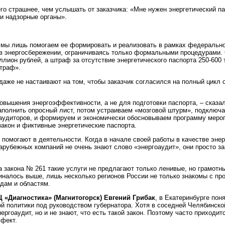
о страшнее, чем услышать от заказчика: «Мне нужен энергетический па
и надзорные органы».
 мы лишь помогаем ее формировать и реализовать в рамках федерально
ь в энергосбережении, ограничиваясь только формальными процедурами.
лион рублей, а штраф за отсутствие энергетического паспорта 250‑600 
штраф».
даже не настаивают на том, чтобы заказчик согласился на полный цикл 
повышения энергоэффективности, а не для подготовки паспорта, – сказал
аполнить опросный лист, потом устраиваем «мозговой штурм», подключ
аудиторов, и формируем и экономически обосновываем программу мероп
акон и фиктивные энергетические паспорта.
помогают в деятельности. Когда в начале своей работы в качестве энер
 зарубежных компаний не очень знают слово «энергоаудит», они просто з
а закона № 261 такие услуги не предлагают только ленивые, но грамотн
миналось выше, лишь несколько регионов России не только знакомы с пр
одам и областям.
 «Диагностика» (Магнитогорск) Евгений Грибак
, в Екатеринбурге пон
 политики под руководством губернатора. Хотя в соседней Челябинско
ергоаудит, но и не знают, что есть такой закон. Поэтому часто приходи
ффект.