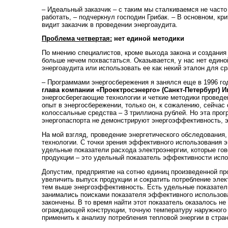
– Идеальный заказчик – с таким мы сталкиваемся не часто
работать, – подчеркнул господин Грибак. – В основном, кри
видит заказчик в проведении энергоаудита.
Проблема четвертая:
нет единой методики
По мнению специалистов, кроме выхода закона и создания 
больше нечем похвастаться. Оказывается, у нас нет едино
энергоаудита или использовать ее как некий эталон для с
– Программами энергосбережения я занялся еще в 1996 год
глава компании «Проектросэнерго» (Санкт-Петербург) 
энергосберегающие технологии и четкие методики проведе
опыт в энергосбережении, только он, к сожалению, сейч
колоссальные средства – 3 триллиона рублей. Но эта прог
энергопаспорта не демонстрируют энергоэффективность, эт
На мой взгляд, проведение энергетического обследования,
технологии. С точки зрения эффективного использования 
удельные показатели расхода электроэнергии, которые го
продукции – это удельный показатель эффективности испо
Допустим, предприятие на сотню единиц произведенной пр
увеличить выпуск продукции и сократить потребление элек
тем выше энергоэффективность. Есть удельные показатели 
занимались поисками показателя эффективного использован
закончены. В то время найти этот показатель оказалось н
ограждающей конструкции, точную температуру наружного 
применить к анализу потребления тепловой энергии в стра