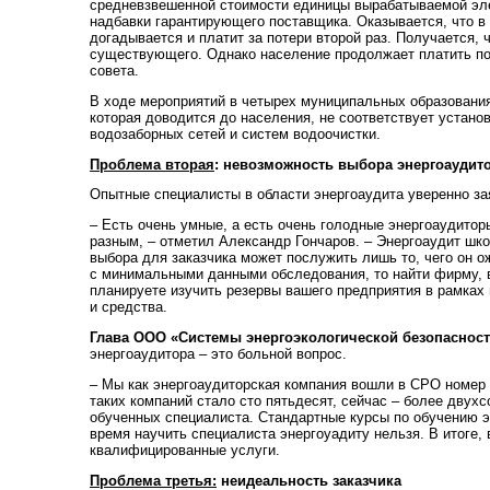
средневзвешенной стоимости единицы вырабатываемой элек
надбавки гарантирующего поставщика. Оказывается, что в
догадывается и платит за потери второй раз. Получается,
существующего. Однако население продолжает платить по 
совета.
В ходе мероприятий в четырех муниципальных образования
которая доводится до населения, не соответствует устан
водозаборных сетей и систем водоочистки.
Проблема вторая
: невозможность выбора энергоаудит
Опытные специалисты в области энергоаудита уверенно зая
– Есть очень умные, а есть очень голодные энергоаудиторы
разным, – отметил Александр Гончаров. – Энергоаудит шк
выбора для заказчика может послужить лишь то, чего он о
с минимальными данными обследования, то найти фирму, 
планируете изучить резервы вашего предприятия в рамках
и средства.
Глава ООО «Системы энергоэкологической безопасности
энергоаудитора – это больной вопрос.
– Мы как энергоаудиторская компания вошли в СРО номер о
таких компаний стало сто пятьдесят, сейчас – более двух
обученных специалиста. Стандартные курсы по обучению эн
время научить специалиста энергоуадиту нельзя. В итоге,
квалифицированные услуги.
Проблема третья:
неидеальность заказчика