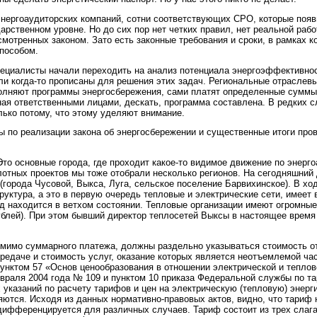
энергоаудиторских компаний, сотни соответствующих СРО, которые появ
арственном уровне. Но до сих пор нет четких правил, нет реальной рабо
мотренных законом. Зато есть законные требования и сроки, в рамках к
пособом.
ециалисты начали переходить на анализ потенциала энергоэффективнос
ли когда-то прописаны для решения этих задач. Региональные отраслев
полняют программы энергосбережения, сами платят определенные суммы 
нная ответственными лицами, дескать, программа составлена. В редких 
лько потому, что этому уделяют внимание.
ты по реализации закона об энергосбережении и существенные итоги про
Это основные города, где проходит какое-то видимое движение по энерго
лотных проектов мы тоже отобрали несколько регионов. На сегодняшний
города Чусовой, Выкса, Луга, сельское поселение Барвихинское). В хо
уктура, а это в первую очередь тепловые и электрические сети, имеет
нд находится в ветхом состоянии. Тепловые организации имеют огромны
рублей). При этом бывший директор теплосетей Выксы в настоящее время
 помимо суммарного платежа, должны раздельно указываться стоимость 
ередаче и стоимость услуг, оказание которых является неотъемлемой ча
пунктом 57 «Основ ценообразования в отношении электрической и теплов
враля 2004 года № 109 и пунктом 10 приказа Федеральной службы по т
 указаний по расчету тарифов и цен на электрическую (тепловую) энерг
яются. Исходя из данных нормативно-правовых актов, видно, что тариф 
дифференцируется для различных случаев. Тариф состоит из трех слаг