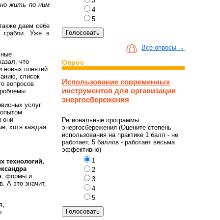
3
 но жить по ним
4
5
 также даем себе
 грабли. Уже в
Все опросы →
ьные
азал, что
Опрос
и новых понятий.
ванию, список
Использование современных
го вопросов
инструментов для организации
проблемы.
энергосбережения
висных услуг.
 опытом
 они
Региональные программы
ые, хотя каждая
энергосбережения (Оцените степень
использования на практике 1 балл - не
работает, 5 баллов - работает весьма
эффективно)
1
х технологий,
ександра
2
а, формы и
3
. А это значит,
4
5
я,
ы