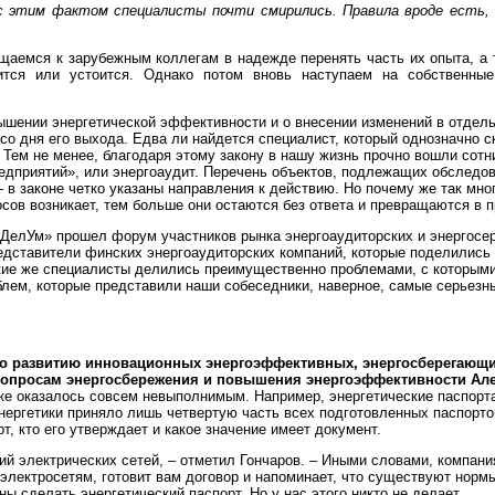
 с этим фактом специалисты почти смирились. Правила вроде есть,
ащаемся к зарубежным коллегам в надежде перенять часть их опыта, а
тся или устоится. Однако потом вновь наступаем на собственные
шении энергетической эффективности и о внесении изменений в отдел
о дня его выхода. Едва ли найдется специалист, который однозначно ск
 Тем не менее, благодаря этому закону в нашу жизнь прочно вошли сотн
едприятий», или энергоаудит. Перечень объектов, подлежащих обследо
 в законе четко указаны направления к действию. Но почему же так мно
росов возникает, тем больше они остаются без ответа и превращаются в 
 «ДелУм» прошел форум участников рынка энергоаудиторских и энергосер
едставители финских энергоаудиторских компаний, которые поделились
ские же специалисты делились преимущественно проблемами, с которыми
блем, которые представили наши собеседники, наверное, самые серьезн
по развитию инновационных энергоэффективных, энергосберегающи
 вопросам энергосбережения и повышения энергоэффективности Ал
тике оказалось совсем невыполнимым. Например, энергетические паспорт
нергетики приняло лишь четвертую часть всех подготовленных паспортов
т, кто его утверждает и какое значение имеет документ.
ий электрических сетей, – отметил Гончаров. – Иными словами, компани
электросетям, готовит вам договор и напоминает, что существуют норм
ы сделать энергетический паспорт. Но у нас этого никто не делает.