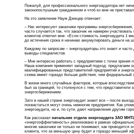
Пожалуй, для профессионального энергоаудитора нет ничег
законопослушным гражданином и чтоб ко мне не приставал
На это заявление Наум Дзекцер отвечает:
– Нас интересуют заказчики программы энергосбережения,
часто случается так, что заказчик не намерен участвоват
клиентов ответил мне: «Если стоимость энергоаудита 1 мил
до истечения срока я начинаю аккумулировать деньги на 
Каждому по запросам – энергоуадиторы это знают и часто 
выводы специалистов.
– Мне интересно работать с предприятием с точки зрения 
Наша компания применяет западный подход: предлагаем з
квалифицированных представителей предприятий и энерго
схема имеет гораздо больше действия, чем федеральный з
В жизни много случайных факторов, которые впоследствии 
был за границей, то столкнулся с тем, что представители
энергосбережением.
Зато в нашей стране энергоаудит знают все – после выход
похвастаться могут очень немногие предприятия. Как упо
энергоаудита, но и, по сути, дают направления другим гор
Как рассказал
начальник отдела энергоаудита ЗАО МНТЦ
«энергоэффективность» реализовано в рамках официальной
многие заказчики не только не понимают, как проводится эн
клиента, что за меньшую цену будет и гораздо меньший э