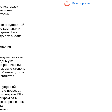
Все опросы →
ились сразу
ты и нет
оторых
ти предприятий,
ые компании и
денег. Но в
случаях анализ
ведения
аудиту, – сказал
 день уже
де реализации
 высокую степень
е объемы долгов
 является
отпущенной
стью процесса
ой энергии РФ»,
арифам от 6
ию на розничном
на
аемых: