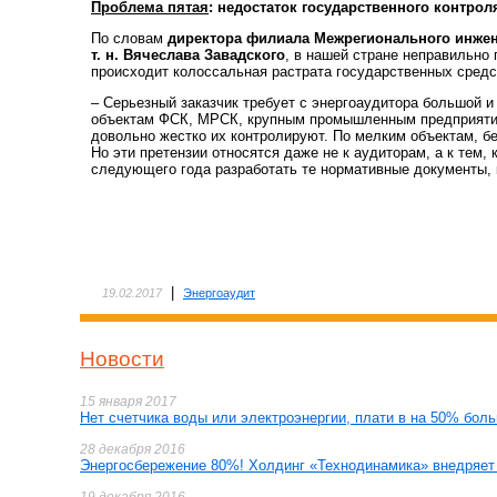
Проблема пятая
: недостаток государственного контрол
По словам
директора филиала Межрегионального инженер
т. н. Вячеслава Завадского
, в нашей стране неправильно 
происходит колоссальная растрата государственных средс
– Серьезный заказчик требует с энергоаудитора большой и 
объектам ФСК, МРСК, крупным промышленным предприятия
довольно жестко их контролируют. По мелким объектам, б
Но эти претензии относятся даже не к аудиторам, а к тем,
следующего года разработать те нормативные документы, 
|
19.02.2017
Энергоаудит
Новости
15 января 2017
Нет счетчика воды или электроэнергии, плати в на 50% бол
28 декабря 2016
Энергосбережение 80%! Холдинг «Технодинамика» внедряет 