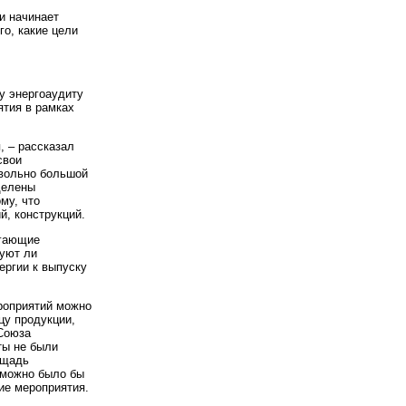
и начинает
го, какие цели
у энергоаудиту
ятия в рамках
, – рассказал
свои
овольно большой
делены
му, что
й, конструкций.
егающие
вуют ли
ергии к выпуску
роприятий можно
цу продукции,
 Союза
ты не были
ощадь
 можно было бы
ие мероприятия.