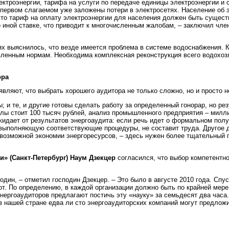
троэнергии, тарифа на услуги по передаче единицы электроэнергии и 
 первом слагаемом уже заложены потери в электросетях. Население об 
 что тариф на оплату электроэнергии для населения должен быть сущес
иной ставке, что приводит к многочисленным жалобам, – заключил член
х выяснилось, что везде имеется проблема в системе водоснабжения. 
овленным нормам. Необходима комплексная реконструкция всего водохоз
ора
вляют, что выбрать хорошего аудитора не только сложно, но и просто 
; и те, и другие готовы сделать работу за определенный гонорар, но ре
олы стоит 100 тысяч рублей, анализ промышленного предприятия – милл
жидает от результатов энергоаудита: если речь идет о формальном пол
выполняющую соответствующие процедуры, не составит труда. Другое д
 возможной экономии энергоресурсов, – здесь нужен более тщательный п
» (Санкт-Петербург) Наум Дзекцер
согласился, что выбор компетентно
дин, – отметил господин Дзекцер. – Это было в августе 2010 года. Спу
сот. По определению, в каждой организации должно быть по крайней мер
ергоаудиторов предлагают постичь эту «науку» за семьдесят два часа.
 в нашей стране едва ли сто энергоаудиторских компаний могут предлож