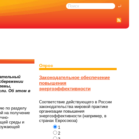
Опрос
зательный
Законодательное обеспечение
сбережении
повышения
лемы,
энергоэффективности
сли. Об этом в
Соответствие действующего в России
законодательства мировой практике
ию по разделу
организации повышения
ой на получение
энергоэффективности (например, в
учно-
странах Евросоюза)
ющей среды и
окружающей
1
2