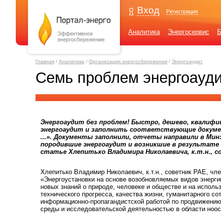
Вход
Регистрация
Аналитика
Энергосервис
Б
Главная
/
Аналитика
/
Организация энергосбережения
/
Энергоаудит
Семь проблем энергоауди
Энергоаудит без проблем! Быстро, дешево, квалифиц
энергоаудит и заполнить соответствующие докумен
...». Документы заполнили, отчеты направили в Минэ
породившие энергоаудит и возникшие в результате 
статье Хлепитько Владимира Николаевича, к.т.н., с
Хлепитько Владимир Николаевич, к.т.н., советник РАЕ, ч
«Энергоустановки на основе возобновляемых видов энерги
новых знаний о природе, человеке и обществе и на исполь
технического прогресса, качества жизни, гуманитарного с
информационно-пропагандистской работой по продвижению
среды и исследовательской деятельностью в области ноо