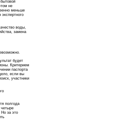
сбытовой
этом не
твенно меньше
 экспертного
Качество воды,
яйства, замена
невозможно.
зультат будет
ионы. Критерием
учении паспорта
ело, если вы
оиск, участники
го
стя полгода
е четыре
 Но за это
ить