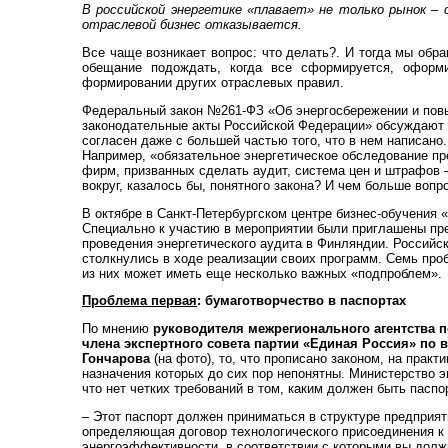
В российской энергетике «плавает» не только рынок –
отраслевой бизнес отказывается.
Все чаще возникает вопрос: что делать?. И тогда мы обр
обещание подождать, когда все сформируется, оформи
формировании других отраслевых правил.
Федеральный закон №261-ФЗ «Об энергосбережении и повы
законодательные акты Российской Федерации» обсуждают с
согласен даже с большей частью того, что в нем написано.
Например, «обязательное энергетическое обследование пр
фирм, призванных сделать аудит, система цен и штрафов –
вокруг, казалось бы, понятного закона? И чем больше воп
В октябре в Санкт-Петербург­ском центре бизнес-обучения
Специально к участию в мероприятии были приглашены пр
проведения энергетического аудита в Финляндии. Россий
столкнулись в ходе реализации своих программ. Семь про
из них может иметь еще несколько важных «подпроблем».
Проблема первая
: бумаготворчество в паспортах
По мнению
руководителя межрегионального агентства 
члена экспертного совета партии «Единая Россия» по
Гончарова
(на фото), то, что прописано законом, на прак
назначения которых до сих пор непонятны. Министерство э
что нет четких требований в том, каким должен быть паспор
– Этот паспорт должен приниматься в структуре предприят
определяющая договор технологического присоединения к 
энергоэффективности, в соответствии с которыми вы должн