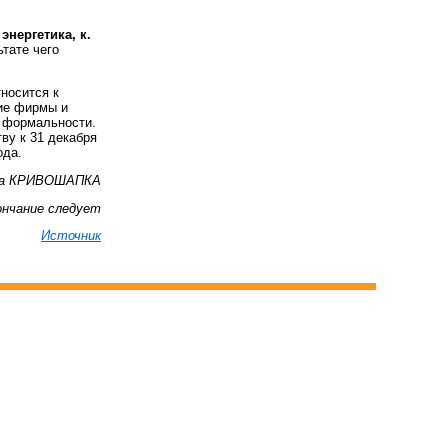
энергетика, к.
ьтате чего
тносится к
ие фирмы и
и формальности.
тву к 31 декабря
ода.
на КРИВОШАПКА
ончание следует
Источник