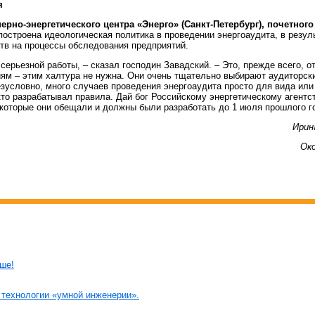
я
но-энергетического центра «Энерго» (Санкт-Петербург), почетного 
построена идеологическая политика в проведении энергоаудита, в резул
тв на процессы обследования предприятий.
серьезной работы, – сказал господин Завадский. – Это, прежде всего, о
м – этим халтура не нужна. Они очень тщательно выбирают аудиторск
езусловно, много случаев проведения энергоаудита просто для вида ил
 кто разрабатывал правила. Дай бог Российскому энергетическому агентс
которые они обещали и должны были разработать до 1 июля прошлого г
Ири
Ок
ьше!
технологии «умной инженерии».