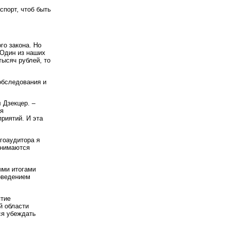
спорт, чтоб быть
го закона. Но
 Один из наших
тысяч рублей, то
обследования и
 Дзекцер. –
ая
риятий. И эта
гоаудитора я
анимаются
ыми итогами
оведением
ятие
й области
тся убеждать