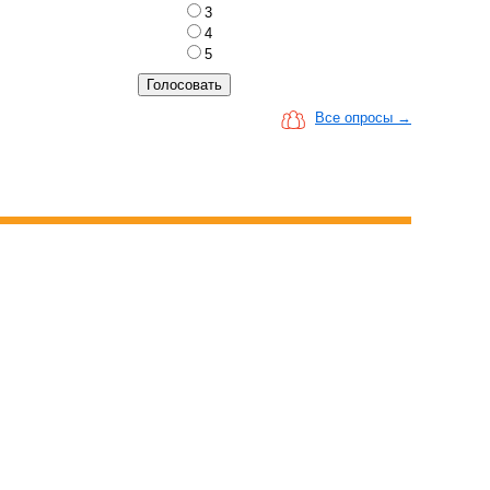
3
4
5
Все опросы →