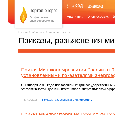
Вход
Регистрация
Аналитика
Энергосервис
Б
Главная
/
Библиотека
/
Законодательство
Приказы, разъяснения ми
Приказ Минэкономразвития России от 9 м
установленными показателями энерго
С 1 января 2012 года поставляемые для государственных 
эффективности, должны иметь класс энергетической эффе
|
17.02.2011
Приказы, разъяснения министерств...
Приказ Минпромторга № 1324 от 29.12.