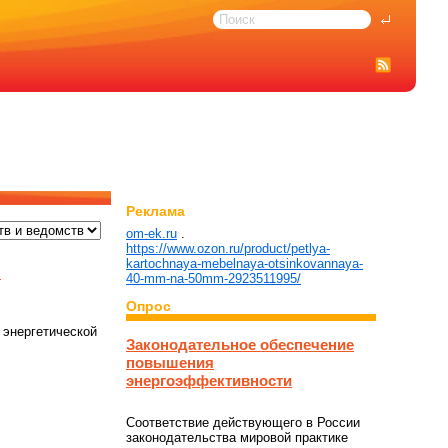
Реклама
om-ek.ru
.
https://www.ozon.ru/product/petlya-
kartochnaya-mebelnaya-otsinkovannaya-
с
40-mm-na-50mm-2923511995/
Опрос
 энергетической
Законодательное обеспечение
повышения
энергоэффективности
Соответствие действующего в России
законодательства мировой практике