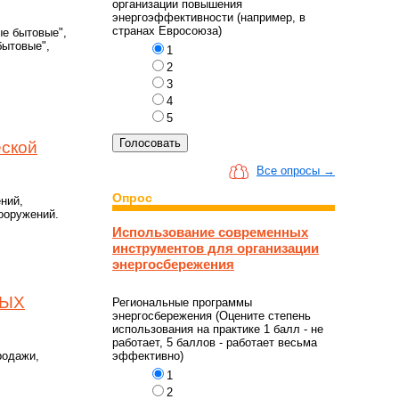
организации повышения
энергоэффективности (например, в
странах Евросоюза)
ые бытовые",
бытовые",
1
2
3
4
5
еской
Все опросы →
Опрос
ний,
ооружений.
Использование современных
инструментов для организации
энергосбережения
НЫХ
Региональные программы
энергосбережения (Оцените степень
использования на практике 1 балл - не
работает, 5 баллов - работает весьма
эффективно)
родажи,
1
2