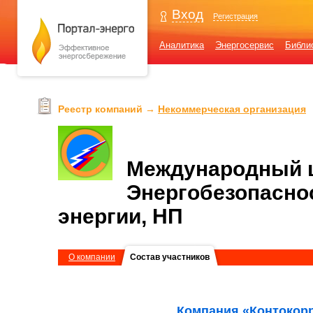
Вход
Регистрация
Аналитика
Энергосервис
Библи
Реестр компаний →
Некоммерческая организация
Международный ц
Энергобезопасно
энергии, НП
О компании
Состав участников
Компания «Контокорр