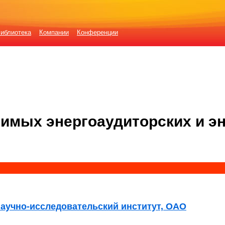
иблиотека
Компании
Конференции
имых энергоаудиторских и э
аучно-исследовательский институт, ОАО