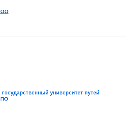
ООО
 государственный университет путей
ВПО