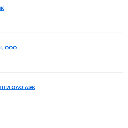
ИК
г, ООО
ИПТИ ОАО АЭК