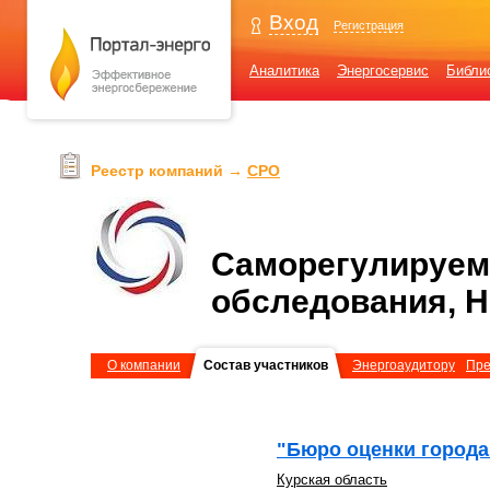
Вход
Регистрация
Аналитика
Энергосервис
Библи
Реестр компаний →
СРО
Саморегулируема
обследования, 
О компании
Состав участников
Энергоаудитору
Пре
"Бюро оценки города
Курская область