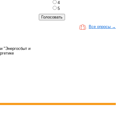
4
5
Все опросы →
и "Энергосбыт и
ргетике