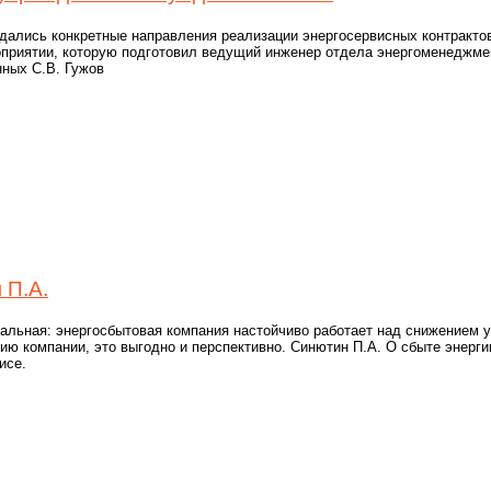
ались конкретные направления реализации энергосервисных контрактов
приятии, которую подготовил ведущий инженер отдела энергоменеджм
нных С.В. Гужов
 П.А.
альная: энергосбытовая компания настойчиво работает над снижением 
ию компании, это выгодно и перспективно. Синютин П.А. О сбыте энерги
исе.