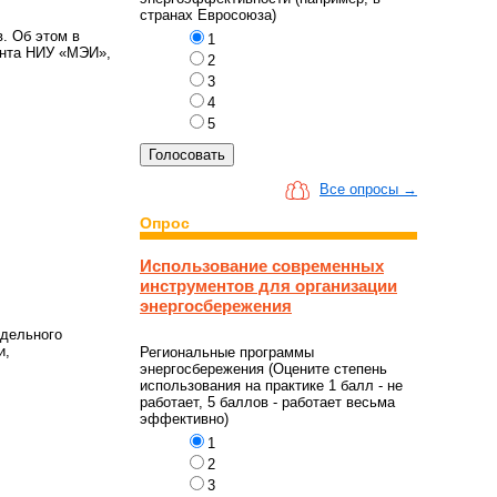
странах Евросоюза)
. Об этом в
1
ента НИУ «МЭИ»,
2
3
4
5
Все опросы →
Опрос
Использование современных
инструментов для организации
энергосбережения
удельного
и,
Региональные программы
энергосбережения (Оцените степень
использования на практике 1 балл - не
работает, 5 баллов - работает весьма
эффективно)
1
2
3