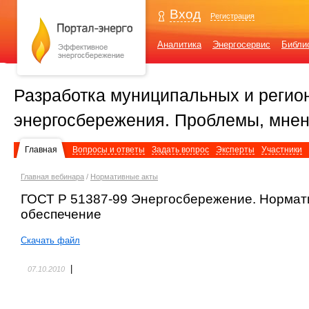
Вход
Регистрация
Аналитика
Энергосервис
Библи
Разработка муниципальных и регио
энергосбережения. Проблемы, мнен
Главная
Вопросы и ответы
Задать вопрос
Эксперты
Участники
Главная вебинара
/
Нормативные акты
ГОСТ Р 51387-99 Энергосбережение. Нормат
обеспечение
Скачать файл
|
07.10.2010