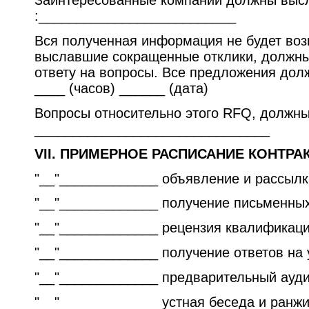
Заинтересованные компании должны высла
:__________________________
Вся полученная информация не будет во
выславшие сокращенные отклики, должны 
ответу на вопросы. Все предложения дол
____ (часов) ______ (дата)
Вопросы относительно этого RFQ, должны
_______________________________
VII. ПРИМЕРНОЕ РАСПИСАНИЕ КОНТРА
"__"_____________ объявление и рассыл
"__"_____________ получение письменны
"__"_____________ рецензия квалификац
"__"_____________ получение ответов на
"__"_____________ предварительный ауд
"__"_____________ устная беседа и ранж