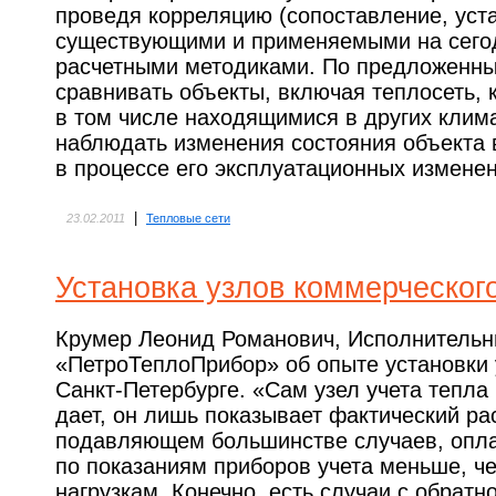
проведя корреляцию (сопоставление, уста
существующими и применяемыми на сего
расчетными методиками. По предложенн
сравнивать объекты, включая теплосеть, 
в том числе находящимися в других клима
наблюдать изменения состояния объекта 
в процессе его эксплуатационных изменен
|
23.02.2011
Тепловые сети
Установка узлов коммерческого
Крумер Леонид Романович, Исполнитель
«ПетроТеплоПрибор» об опыте установки 
Санкт-Петербурге. «Сам узел учета тепла
дает, он лишь показы­вает фактический ра
подавляющем боль­шинстве случаев, опла
по показаниям приборов учета меньше, ч
нагруз­кам. Конечно, есть случаи с обратн