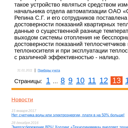
такое устройство являться средством изм
начальника отдела автоматизации ОАО «С
Репина С.Г. и его сотрудников поставлен
достоверности показаний квартирных теп
данные о существенной разнице темпера
выходом системы отопления не бесспорн
достоверности показаний теплосчетчиков
теплоносителя и при эксплуатации теплос
с различной эффективностью - налицо.
|
31.01.2011
Приборы учета
1
8
9
10
11
12
13
Страницы:
...
Новости
15 января 2017
Нет счетчика воды или электроэнергии, плати в на 50% больше!
28 декабря 2016
Энергосбережение 80%! Холдинг «Технодинамика» внедряет техн